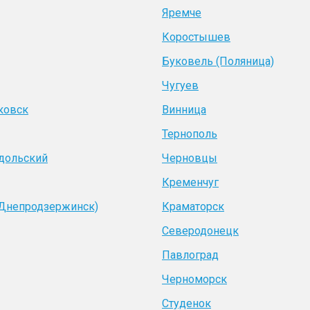
Яремче
Коростышев
Буковель (Поляница)
Чугуев
ковск
Винница
Тернополь
дольский
Черновцы
Кременчуг
(Днепродзержинск)
Краматорск
Северодонецк
Павлоград
Черноморск
Студенок