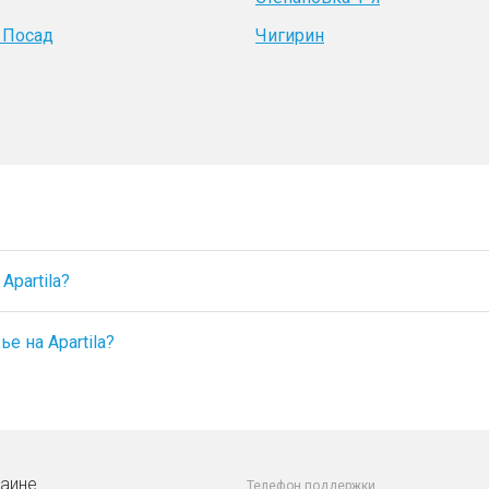
 Посад
Чигирин
partila?
е на Apartila?
раине
Телефон поддержки