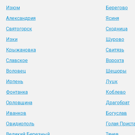
Изюм
Берегово
Александрия
Ясиня
Святогорск
Сходница
Изки
Щурово
Крыжановка
Свитязь
Славское
Ворохта
Воловец
Шешоры
Ирпень
Луцк
Фонтанка
Коблево
Орловщина
Драгобрат
Иванков
Богуслав
Овидиополь
Голая Прист
Великий Березный
Тячев