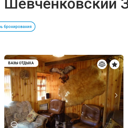
о Шевченковский 
ь бронирования
БАЗЫ ОТДЫХА