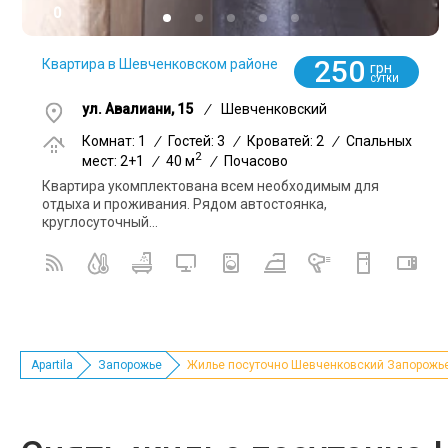
0
250
Квартира в Шевченковском районе
грн
СУТКИ
ул. Авалиани, 15
/
Шевченковский
Комнат: 1
/
Гостей: 3
/
Кроватей: 2
/
Спальных
2
мест: 2+1
/
40 м
/
Почасово
Квартира укомплектована всем необходимым для
отдыха и проживания. Рядом автостоянка,
круглосуточный...
Apartila
Запорожье
Жилье посуточно Шевченковский Запорожь