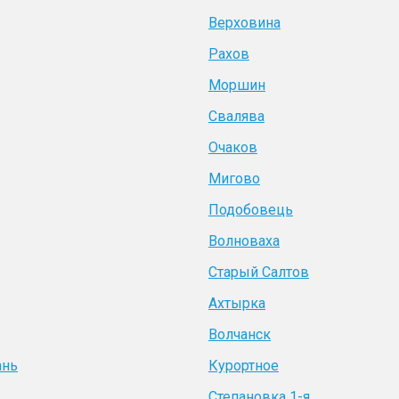
Верховина
Рахов
Моршин
Свалява
Очаков
Мигово
Подобовець
Волноваха
Старый Салтов
Ахтырка
Волчанск
ань
Курортное
Степановка 1-я