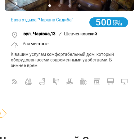
0
500
База отдыха "Чарівна Садиба"
грн
СУТКИ
вул. Чарівна,13
/
Шевченковский
6-и местные
К вашим услугам комфортабельный дом, который
оборудован всеми современными удобствами. В
зимнее врем...
е