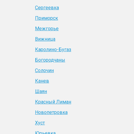
Сергеевка
Приморск
Межгорье
Вижница
Каролино-Бугаз
Богородчаны
Солочин
Канев
Шаян
Красный Лиман
Новопетровка
Хуст
Юрьевка