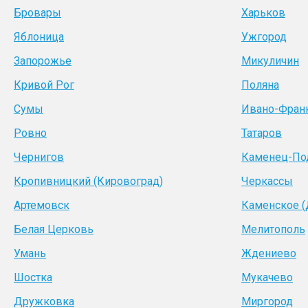
Бровары
Харьков
Яблоница
Ужгород
Запорожье
Микуличин
Кривой Рог
Поляна
Сумы
Ивано-Фран
Ровно
Татаров
Чернигов
Каменец-По
Кропивницкий (Кировоград)
Черкассы
Артемовск
Каменское 
Белая Церковь
Мелитополь
Умань
Ждениево
Шостка
Мукачево
Дружковка
Миргород