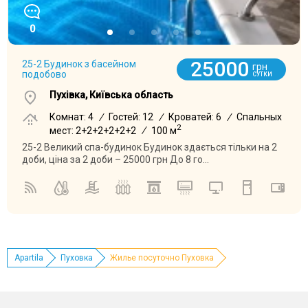
0
25000
25-2 Будинок з басейном
грн
подобово
СУТКИ
Пухівка, Київська область
Комнат: 4
/
Гостей: 12
/
Кроватей: 6
/
Спальных
2
мест: 2+2+2+2+2+2
/
100 м
25-2 Великий спа-будинок Будинок здається тільки на 2
доби, ціна за 2 доби – 25000 грн До 8 го...
Apartila
Пуховка
Жилье посуточно Пуховка