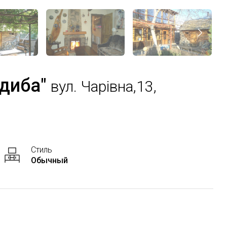
адиба"
вул. Чарівна,13,
Стиль
Обычный