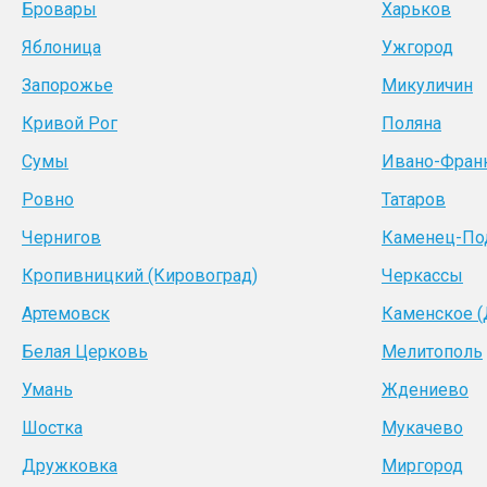
Бровары
Харьков
Яблоница
Ужгород
Запорожье
Микуличин
Кривой Рог
Поляна
Сумы
Ивано-Фран
Ровно
Татаров
Чернигов
Каменец-По
Кропивницкий (Кировоград)
Черкассы
Артемовск
Каменское 
Белая Церковь
Мелитополь
Умань
Ждениево
Шостка
Мукачево
Дружковка
Миргород