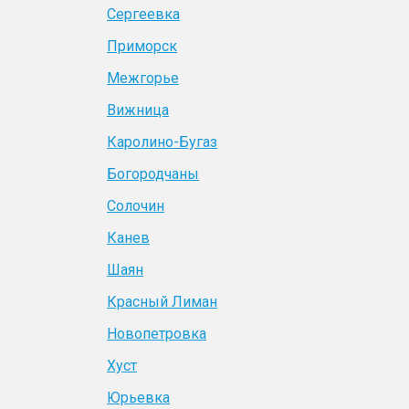
Сергеевка
Приморск
Межгорье
Вижница
Каролино-Бугаз
Богородчаны
Солочин
Канев
Шаян
Красный Лиман
Новопетровка
Хуст
Юрьевка