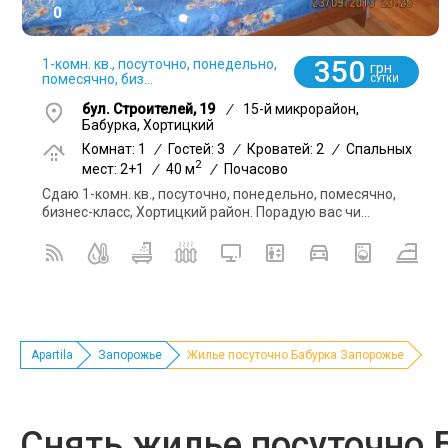
0
350
1-комн. кв., посуточно, понедельно,
грн
помесячно, биз...
СУТКИ
бул. Строителей, 19
/
15-й микрорайон,
Бабурка, Хортицкий
Комнат: 1
/
Гостей: 3
/
Кроватей: 2
/
Спальных
2
мест: 2+1
/
40 м
/
Почасово
Сдаю 1-комн. кв., посуточно, понедельно, помесячно,
бизнес-класс, Хортицкий район. Порадую вас чи...
Apartila
Запорожье
Жилье посуточно Бабурка Запорожье
Снять жилье посуточно 