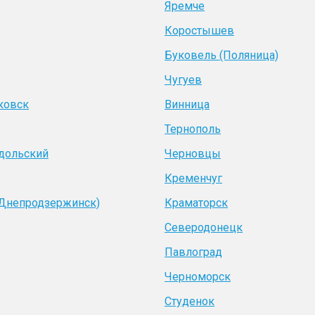
Яремче
Коростышев
Буковель (Поляница)
Чугуев
ковск
Винница
Тернополь
дольский
Черновцы
Кременчуг
(Днепродзержинск)
Краматорск
Северодонецк
Павлоград
Черноморск
Студенок