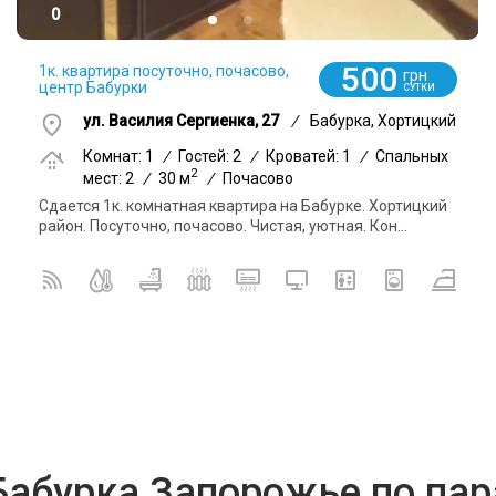
0
500
1к. квартира посуточно, почасово,
грн
центр Бабурки
СУТКИ
ул. Василия Сергиенка, 27
/
Бабурка, Хортицкий
Комнат: 1
/
Гостей: 2
/
Кроватей: 1
/
Спальных
2
мест: 2
/
30 м
/
Почасово
Сдается 1к. комнатная квартира на Бабурке. Хортицкий
район. Посуточно, почасово. Чистая, уютная. Кон...
Бабурка Запорожье по па