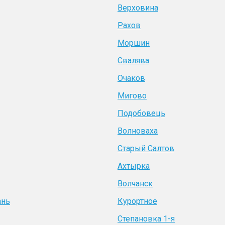
Верховина
Рахов
Моршин
Свалява
Очаков
Мигово
Подобовець
Волноваха
Старый Салтов
Ахтырка
Волчанск
ань
Курортное
Степановка 1-я