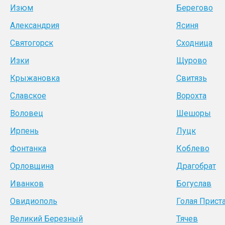
Изюм
Берегово
Александрия
Ясиня
Святогорск
Сходница
Изки
Щурово
Крыжановка
Свитязь
Славское
Ворохта
Воловец
Шешоры
Ирпень
Луцк
Фонтанка
Коблево
Орловщина
Драгобрат
Иванков
Богуслав
Овидиополь
Голая Прист
Великий Березный
Тячев