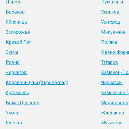
Львов
Лумшоры
Бровары
Харьков
Яблоница
Ужгород
Запорожье
Микуличин
Кривой Рог
Поляна
Сумы
Ивано-Фран
Ровно
Татаров
Чернигов
Каменец-По
Кропивницкий (Кировоград)
Черкассы
Артемовск
Каменское 
Белая Церковь
Мелитополь
Умань
Ждениево
Шостка
Мукачево