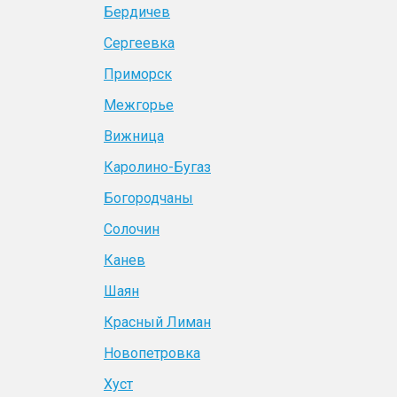
Бердичев
Сергеевка
Приморск
Межгорье
Вижница
Каролино-Бугаз
Богородчаны
Солочин
Канев
Шаян
Красный Лиман
Новопетровка
Хуст