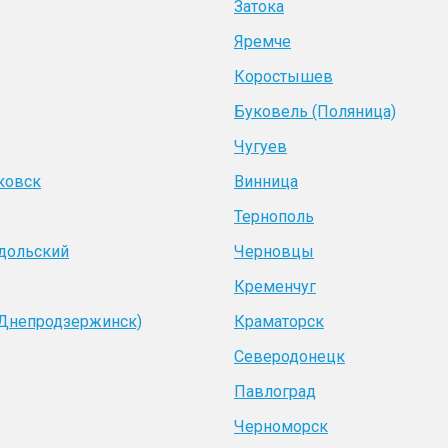
Затока
Яремче
Коростышев
Буковель (Поляница)
Чугуев
ковск
Винница
Тернополь
дольский
Черновцы
Кременчуг
(Днепродзержинск)
Краматорск
Северодонецк
Павлоград
Черноморск