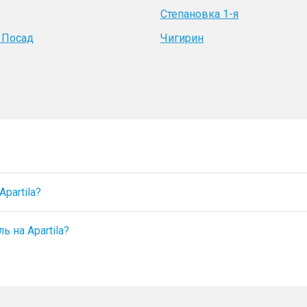
Степановка 1-я
 Посад
Чигирин
partila?
 на Apartila?