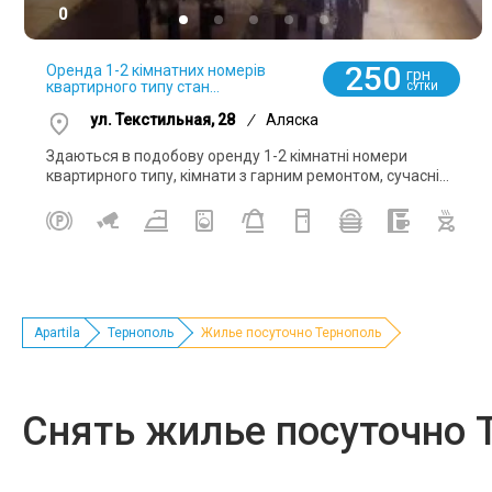
0
250
Оренда 1-2 кімнатних номерів
грн
квартирного типу стан...
СУТКИ
ул. Текстильная, 28
/
Аляска
Здаються в подобову оренду 1-2 кімнатні номери
квартирного типу, кімнати з гарним ремонтом, сучасні...
Apartila
Тернополь
Жилье посуточно Тернополь
Снять жилье посуточно 