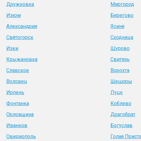
Дружковка
Миргород
Изюм
Берегово
Александрия
Ясиня
Святогорск
Сходница
Изки
Щурово
Крыжановка
Свитязь
Славское
Ворохта
Воловец
Шешоры
Ирпень
Луцк
Фонтанка
Коблево
Орловщина
Драгобрат
Иванков
Богуслав
Овидиополь
Голая Прист