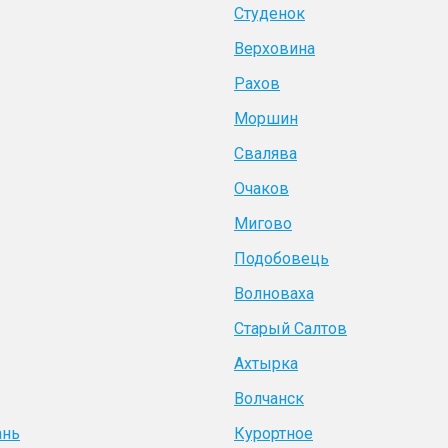
Студенок
Верховина
Рахов
Моршин
Свалява
Очаков
Мигово
Подобовець
Волноваха
Старый Салтов
Ахтырка
Волчанск
ань
Курортное