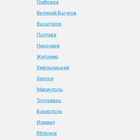
Грибовка
Великий Бычков
Вышгород
Полтава
Николаев
Житомир
Хмельницкий
Херсон
Мариуполь
Трускавец
Борисполь
Измаил
Яблонов