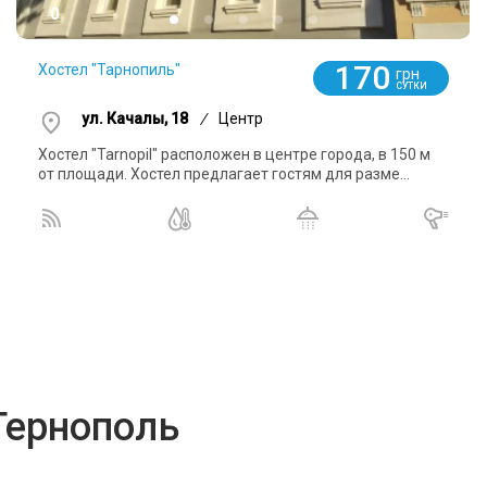
0
170
Хостел "Тарнопиль"
грн
СУТКИ
ул. Качалы, 18
/
Центр
Хостел "Tarnopil" расположен в центре города, в 150 м
от площади. Хостел предлагает гостям для разме...
Тернополь