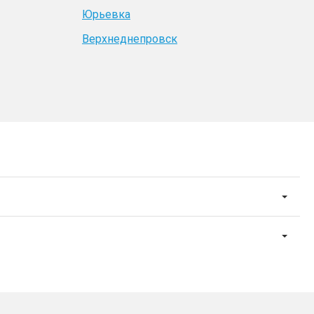
Юрьевка
Верхнеднепровск