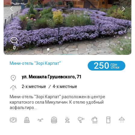
0
250
Мини-отель "Зорі Карпат"
грн
СУТКИ
ул. Михаила Грушевского, 71
2-x местные
/
4-x местные
Мини-отель "Зорі Карпат" расположен в центре
карпатского села Микуличин. К отелю удобный
асфальтиро...