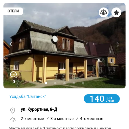
ОТЕЛИ
0
140
Усадьба "Світанок"
грн
СУТКИ
ул. Курортная, 8-Д
2-x местные
/
3-x местные
/
4-x местные
Частная усадьба "Світанок" расположилась в центре