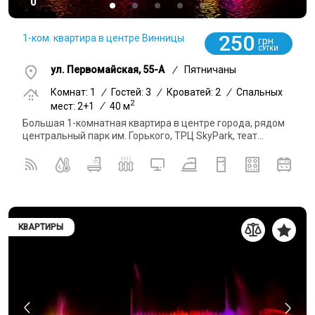
0
250
1-ком. квартира в центре Винницы
грн
СУТКИ
ул. Первомайская, 55-А
/
Пятничаны
Комнат: 1
/
Гостей: 3
/
Кроватей: 2
/
Спальных
2
мест: 2+1
/
40 м
Большая 1-комнатная квартира в центре города, рядом
центральный парк им. Горького, ТРЦ SkyPark, теат...
КВАРТИРЫ