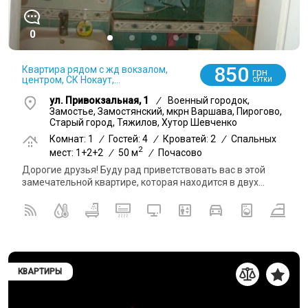
0
850
Квартира рядом с жд вокзалом,
грн
центром, СК Нокаут,...
СУТКИ
ул. Привокзальная, 1
/
Военный городок,
Замостье, Замостянский, мкрн Варшава, Пирогово,
Старый город, Тяжилов, Хутор Шевченко
Комнат: 1
/
Гостей: 4
/
Кроватей: 2
/
Спальных
2
мест: 1+2+2
/
50 м
/
Почасово
Дорогие друзья! Буду рад приветствовать вас в этой
замечательной квартире, которая находится в двух...
КВАРТИРЫ