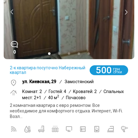
0
500
2-к квартира посуточно Набережный
грн
квартал
СУТКИ
ул. Киевская, 29
/
Замостянский
Комнат: 2
/
Гостей: 4
/
Кроватей: 2
/
Спальных
2
мест: 2+1
/
40 м
/
Почасово
2 комнатная квартира с евро ремонтом. Все
необходимое для комфортного отдыха. Интернет, Wi-Fi.
Возл...