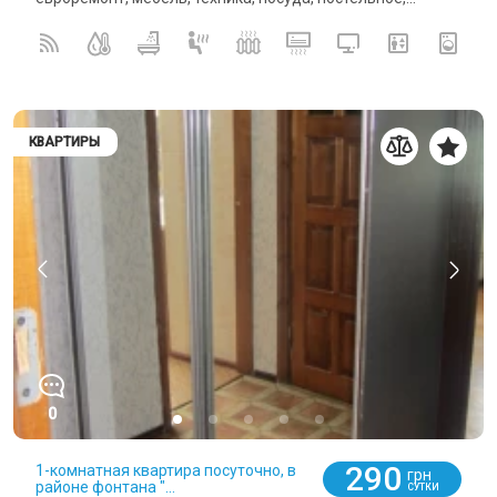
КВАРТИРЫ
0
290
1-комнатная квартира посуточно, в
грн
районе фонтана "...
СУТКИ