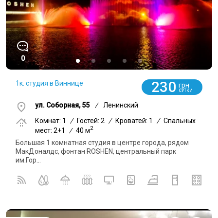
0
230
1к. студия в Виннице
грн
СУТКИ
ул. Соборная, 55
/
Ленинский
Комнат: 1
/
Гостей: 2
/
Кроватей: 1
/
Спальных
2
мест: 2+1
/
40 м
Большая 1 комнатная студия в центре города, рядом
МакДоналдс, фонтан ROSHEN, центральный парк
им.Гор...