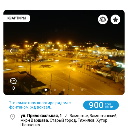
КВАРТИРЫ
0
900
2-х комнатная квартира рядом с
грн
фонтаном, жд вокзал...
СУТКИ
ул. Привокзальная, 1
/
Замостье, Замостянский,
мкрн Варшава, Старый город, Тяжилов, Хутор
Шевченко