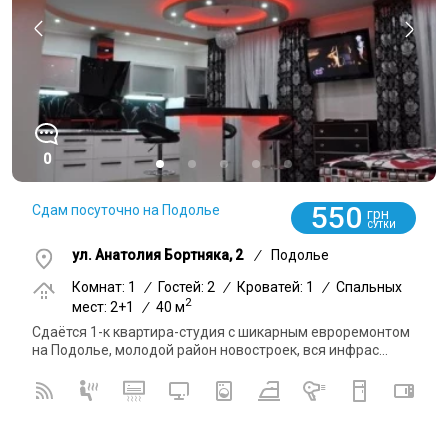
0
550
Сдам посуточно на Подолье
грн
СУТКИ
ул. Анатолия Бортняка, 2
/
Подолье
Комнат: 1
/
Гостей: 2
/
Кроватей: 1
/
Спальных
2
мест: 2+1
/
40 м
Сдаётся 1-к квартира-студия с шикарным евроремонтом
на Подолье, молодой район новостроек, вся инфрас...