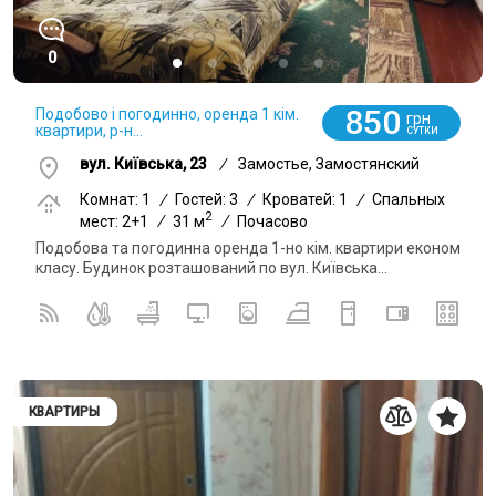
0
850
Подобово і погодинно, оренда 1 кім.
грн
квартири, р-н...
СУТКИ
вул. Київська, 23
/
Замостье, Замостянский
Комнат: 1
/
Гостей: 3
/
Кроватей: 1
/
Спальных
2
мест: 2+1
/
31 м
/
Почасово
Подобова та погодинна оренда 1-но кім. квартири економ
класу. Будинок розташований по вул. Київська...
КВАРТИРЫ