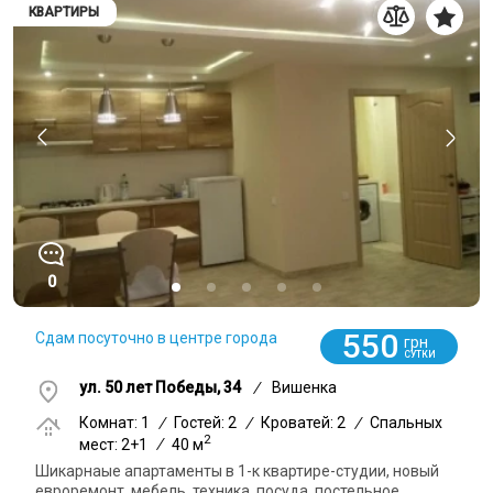
КВАРТИРЫ
0
550
Сдам посуточно в центре города
грн
СУТКИ
ул. 50 лет Победы, 34
/
Вишенка
Комнат: 1
/
Гостей: 2
/
Кроватей: 2
/
Спальных
2
мест: 2+1
/
40 м
Шикарнаые апартаменты в 1-к квартире-студии, новый
евроремонт, мебель, техника, посуда, постельное,...