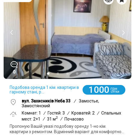
0
1000
Подобова оренда 1 кім. квартири в
грн
гарному стані, р...
СУТКИ
вул. Захисників Неба 33
/
Замостье,
Замостянский
Комнат: 1
/
Гостей: 3
/
Кроватей: 2
/
Спальных
2
мест: 2+1
/
31 м
/
Почасово
Пропоную Вашій увазі подобову оренду 1-но кім.
квартири з ремонтом. Відмінний варіант для комфортно...