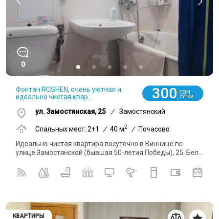
0
300
Фонтан ROSHEN, очень уютная и
грн
идеально чистая квар...
СУТКИ
ул. Замостянская, 25
/
Замостянский
2
Спальных мест: 2+1
/
40 м
/
Почасово
Идеально чистая квартира посуточно в Виннице по
улице Замостянской (бывшая 50-летия Победы), 25. Бел...
КВАРТИРЫ