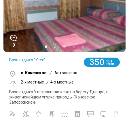
0
350
База отдыха "Утес"
грн
СУТКИ
с. Каневское
/
Автовокзал
2-x местные
/
4-x местные
База отдыха Утес расположена на берегу Днепра, в
живописнейшем уголке природы (Каневское
Запорожской...