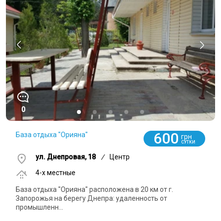
0
600
База отдыха "Орияна"
грн
СУТКИ
ул. Днепровая, 18
/
Центр
4-x местные
База отдыха "Орияна" расположена в 20 км от г.
Запорожья на берегу Днепра: удаленность от
промышленн...