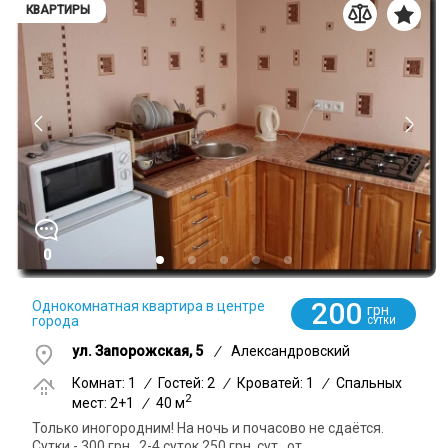
КВАРТИРЫ
0
200
Однокомнатная квартира в центре
грн
города
СУТКИ
ул. Запорожская, 5
/
Александровский
Комнат: 1
/
Гостей: 2
/
Кроватей: 1
/
Спальных
2
мест: 2+1
/
40 м
Только иногородним! На ночь и почасово не сдаётся.
Сутки - 300 грн., 2-4 суток 250 грн. сут., от...