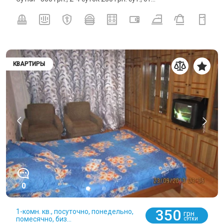
КВАРТИРЫ
0
350
1-комн. кв., посуточно, понедельно,
грн
помесячно, биз...
СУТКИ