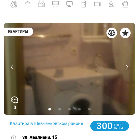
КВАРТИРЫ
0
300
Квартира в Шевченковском районе
грн
СУТКИ
ул. Авалиани, 15