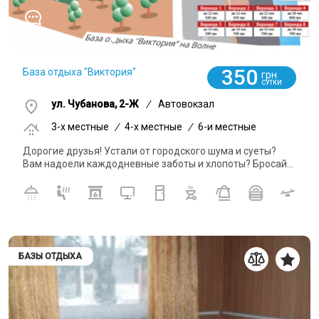
0
350
База отдыха "Виктория"
грн
СУТКИ
ул. Чубанова, 2-Ж
/
Автовокзал
3-x местные
/
4-x местные
/
6-и местные
Дорогие друзья! Устали от городского шума и суеты?
Вам надоели каждодневные заботы и хлопоты? Бросай...
БАЗЫ ОТДЫХА