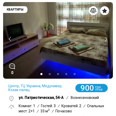
КВАРТИРЫ
0
900
Центр, ТЦ Украина, Медунивер,
грн
Козак палац
СУТКИ
ул. Патриотическая, 54-А
/
Вознесеновский
Комнат: 1
/
Гостей: 3
/
Кроватей: 2
/
Спальных
2
мест: 2+1
/
33 м
/
Почасово