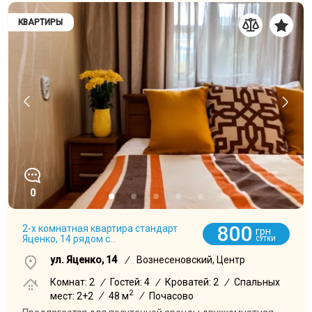
КВАРТИРЫ
0
800
2-х комнатная квартира стандарт
грн
Яценко, 14 рядом с...
СУТКИ
ул. Яценко, 14
/
Вознесеновский, Центр
Комнат: 2
/
Гостей: 4
/
Кроватей: 2
/
Спальных
2
мест: 2+2
/
48 м
/
Почасово