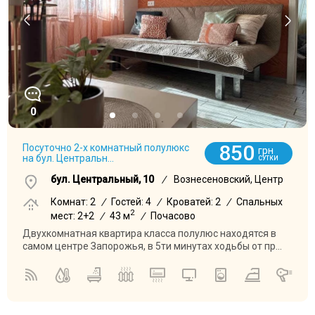
0
850
Посуточно 2-х комнатный полулюкс
грн
на бул. Центральн...
СУТКИ
бул. Центральный, 10
/
Вознесеновский, Центр
Комнат: 2
/
Гостей: 4
/
Кроватей: 2
/
Спальных
2
мест: 2+2
/
43 м
/
Почасово
Двухкомнатная квартира класса полулюс находятся в
самом центре Запорожья, в 5ти минутах ходьбы от пр...