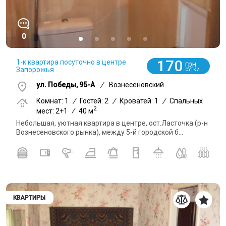
0
170
1-к квартира посуточно в центре
грн
Запорожья
СУТКИ
ул. Победы, 95-А
/
Вознесеновский
Комнат: 1
/
Гостей: 2
/
Кроватей: 1
/
Спальных
2
мест: 2+1
/
40 м
Небольшая, уютная квартира в центре, ост.Ласточка (р-н
Вознесеновского рынка), между 5-й городской б...
КВАРТИРЫ