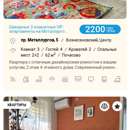
2
2200
Шикарные 3-комнатные VIP-
грн
апартаменты на Металлурго...
СУТКИ
пр. Металлургов, 5
/
Вознесеновский, Центр
Комнат: 3
/
Гостей: 4
/
Кроватей: 2
/
Спальных
2
мест: 2+2
/
62 м
/
Почасово
Квартира с отличным дизайнерским ремонтом к вашим
услугам, 2 этаж 4-этажного дома. Современный ремон...
КВАРТИРЫ