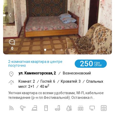
0
250
2-комнатная квартира в центре
грн
посуточно
СУТКИ
ул. Каменогорская, 2
/
Вознесеновский
Комнат: 2
/
Гостей: 6
/
Кроватей: 3
/
Спальных
2
мест: 2+1
/
40 м
Уютная квартира со всеми удобствами, WI-FI, кабельное
телевидение (р-н пл.Фестивальной). Остановка п...