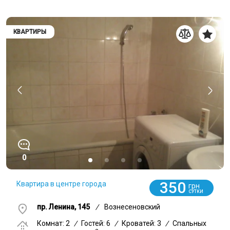
КВАРТИРЫ
0
350
Квартира в центре города
грн
СУТКИ
пр. Ленина, 145
/
Вознесеновский
Комнат: 2
/
Гостей: 6
/
Кроватей: 3
/
Спальных