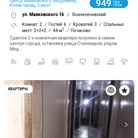
949
Центр, Маяковского, Медунивер,
грн
Козак палац, 6 мест
СУТКИ
ул. Маяковского 16
/
Вознесеновский
Комнат: 2
/
Гостей: 6
/
Кроватей: 3
/
Спальных
2
мест: 2+2+2
/
44 м
/
Почасово
Сдается 2-х комнатная квартира полулюкс в самом
центре города, остановка улица Сталеваров, рядом
Мед...
КВАРТИРЫ