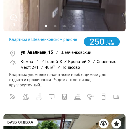
0
250
Квартира в Шевченковском районе
грн
СУТКИ
ул. Авалиани, 15
/
Шевченковский
Комнат: 1
/
Гостей: 3
/
Кроватей: 2
/
Спальных
2
мест: 2+1
/
40 м
/
Почасово
Квартира укомплектована всем необходимым для
отдыха и проживания. Рядом автостоянка,
круглосуточный...
БАЗЫ ОТДЫХА