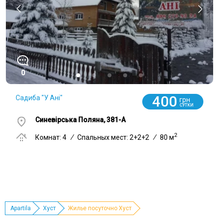
0
400
Садиба "У Ані"
грн
СУТКИ
Синевірська Поляна, 381-A
2
Комнат: 4
/
Спальных мест: 2+2+2
/
80 м
Apartila
Хуст
Жилье посуточно Хуст