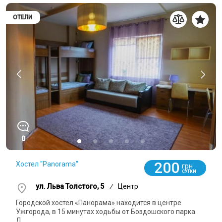
ОТЕЛИ
0
200
Хостел "Panorama"
грн
СУТКИ
ул. Льва Толстого, 5
/
Центр
Городской хостел «Панорама» находится в центре
Ужгорода, в 15 минутах ходьбы от Боздошского парка.
Д...