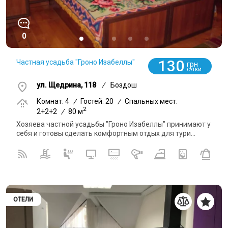
0
130
Частная усадьба "Гроно Изабеллы"
грн
СУТКИ
ул. Щедрина, 118
/
Боздош
Комнат: 4
/
Гостей: 20
/
Спальных мест:
2
2+2+2
/
80 м
Хозяева частной усадьбы "Гроно Изабеллы" принимают у
себя и готовы сделать комфортным отдых для тури...
ОТЕЛИ