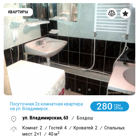
КВАРТИРЫ
0
280
Посуточная 2х комнатная квартира
грн
на ул. Владимирск...
СУТКИ
ул. Владимирская, 63
/
Боздош
Комнат: 2
/
Гостей: 4
/
Кроватей: 2
/
Спальных
2
мест: 2+1
/
40 м