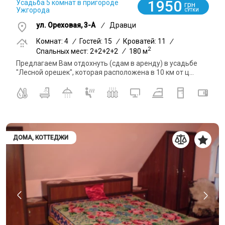
1950
Усадьба 5 комнат в пригороде
грн
Ужгорода
СУТКИ
ул. Ореховая, 3-А
/
Дравци
Комнат: 4
/
Гостей: 15
/
Кроватей: 11
/
2
Спальных мест: 2+2+2+2
/
180 м
Предлагаем Вам отдохнуть (сдам в аренду) в усадьбе
"Лесной орешек", которая расположена в 10 км от ц...
ДОМА, КОТТЕДЖИ