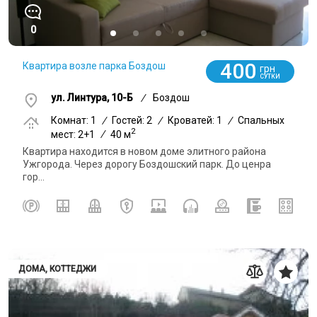
0
400
Квартира возле парка Боздош
грн
СУТКИ
ул. Линтура, 10-Б
/
Боздош
Комнат: 1
/
Гостей: 2
/
Кроватей: 1
/
Спальных
2
мест: 2+1
/
40 м
Квартира находится в новом доме элитного района
Ужгорода. Через дорогу Боздошский парк. До ценра
гор...
ДОМА, КОТТЕДЖИ