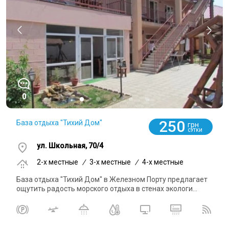
0
250
База отдыха "Тихий Дом"
грн
СУТКИ
ул. Школьная, 70/4
2-x местные
/
3-x местные
/
4-x местные
База отдыха "Тихий Дом" в Железном Порту предлагает
ощутить радость морского отдыха в стенах экологи...