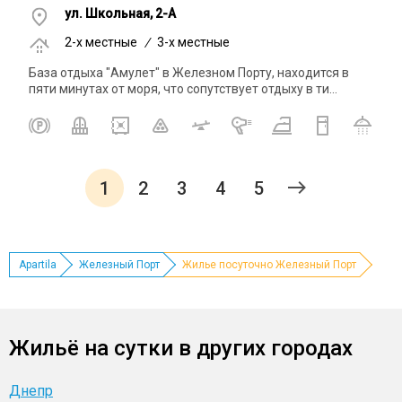
ул. Школьная, 2-А
2-x местные
/
3-x местные
База отдыха "Амулет" в Железном Порту, находится в
пяти минутах от моря, что сопутствует отдыху в ти...
1
2
3
4
5
Apartila
Железный Порт
Жилье посуточно Железный Порт
Жильё на сутки в других городах
Днепр