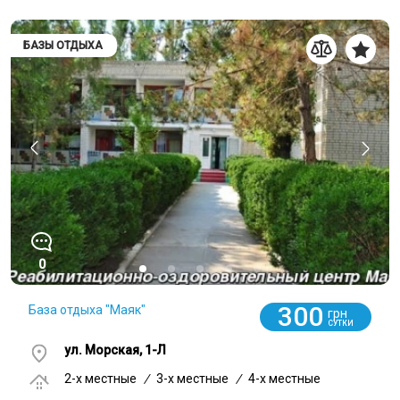
БАЗЫ ОТДЫХА
0
300
База отдыха "Маяк"
грн
СУТКИ
ул. Морская, 1-Л
2-x местные
/
3-x местные
/
4-x местные