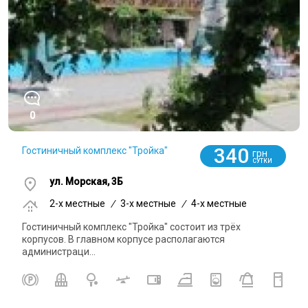
0
340
Гостиничный комплекс "Тройка"
грн
СУТКИ
ул. Морская, 3Б
2-x местные
/
3-x местные
/
4-x местные
Гостиничный комплекс "Тройка" состоит из трёх
корпусов. В главном корпусе располагаются
администраци...