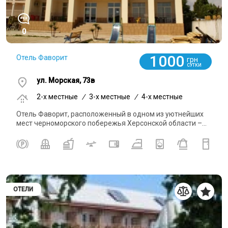
0
1000
Отель Фаворит
грн
СУТКИ
ул. Морская, 73в
2-x местные
/
3-x местные
/
4-x местные
Отель Фаворит, расположенный в одном из уютнейших
мест черноморского побережья Херсонской области –...
ОТЕЛИ