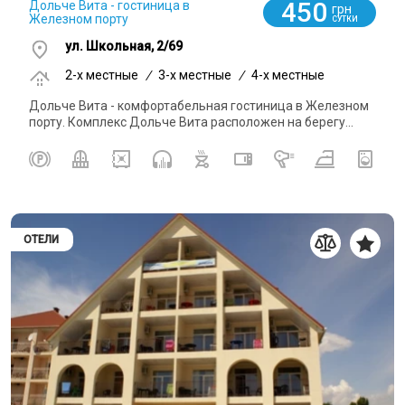
450
Дольче Вита - гостиница в
грн
Железном порту
СУТКИ
ул. Школьная, 2/69
2-x местные
/
3-x местные
/
4-x местные
Дольче Вита - комфортабельная гостиница в Железном
порту. Комплекс Дольче Вита расположен на берегу...
ОТЕЛИ