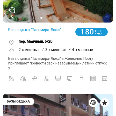
0
180
База отдыха "Пальмира-Люкс"
грн
СУТКИ
пер. Маячный, 6\20
2-x местные
/
3-x местные
/
4-x местные
База отдыха "Пальмира-Люкс" в Железном Порту
приглашает провести свой незабываемый летний отпуск
у...
БАЗЫ ОТДЫХА