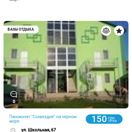
БАЗЫ ОТДЫХА
0
150
Пансионат "Созвездие" на чёрном
грн
море
СУТКИ
ул. Школьная, 67