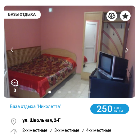
БАЗЫ ОТДЫХА
0
250
База отдыха "Николетта"
грн
СУТКИ
ул. Школьная, 2-Г
2-x местные
/
3-x местные
/
4-x местные