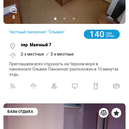
0
140
Частный пансионат "Ольвия"
грн
СУТКИ
пер. Маячный 7
2-x местные
/
3-x местные
Приглашаем всех отдохнуть на Черном море в
пансионате Ольвия. Пансионат расположен в 10 минутах
ходь...
БАЗЫ ОТДЫХА