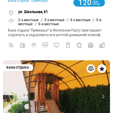
120
База отдыха "Приморье"
грн
СУТКИ
ул. Школьная, 61
2-x местные
/
3-x местные
/
4-x местные
/
5-и
местные
/
6-и местные
База отдыха "Приморье" в Железном Порту приглашает
отдохнуть и оздоровиться в уютной домашней атмосф...
БАЗЫ ОТДЫХА