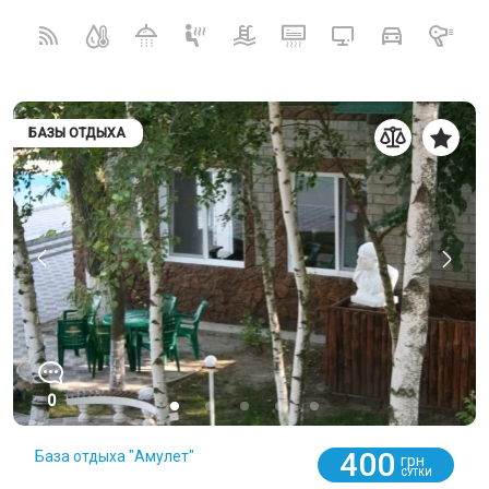
БАЗЫ ОТДЫХА
0
400
База отдыха "Амулет"
грн
СУТКИ