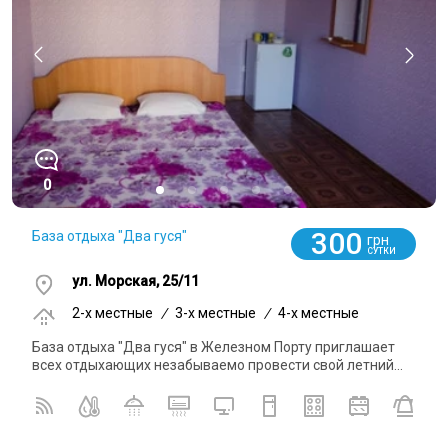
0
300
База отдыха "Два гуся"
грн
СУТКИ
ул. Морская, 25/11
2-x местные
/
3-x местные
/
4-x местные
База отдыха "Два гуся" в Железном Порту приглашает
всех отдыхающих незабываемо провести свой летний...