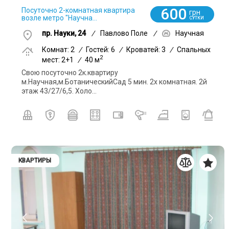
600
Посуточно 2-комнатная квартира
грн
возле метро "Научна...
СУТКИ
пр. Науки, 24
/
Павлово Поле
/
Научная
Комнат: 2
/
Гостей: 6
/
Кроватей: 3
/
Спальных
2
мест: 2+1
/
40 м
Свою посуточно 2к.квартиру
м.Научная,м.БотаническийСад 5 мин. 2х комнатная. 2й
этаж 43/27/6,5. Холо...
КВАРТИРЫ