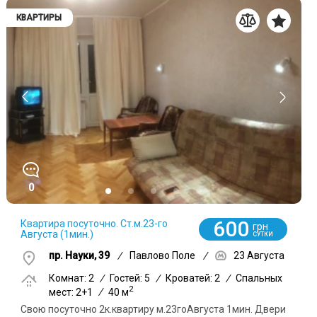
КВАРТИРЫ
0
600
Квартира посуточно. Ст.м.23-го
грн
Августа (1мин.)
СУТКИ
пр. Науки, 39
/
Павлово Поле
/
23 Августа
Комнат: 2
/
Гостей: 5
/
Кроватей: 2
/
Спальных
2
мест: 2+1
/
40 м
Свою посуточно 2к.квартиру м.23гоАвгуста 1мин. Двери