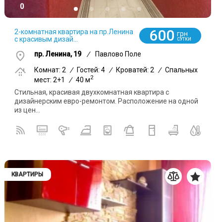
0
600
2-комнатная квартира на пр.Ленина
грн
с красивым дизай...
СУТКИ
пр. Ленина, 19
/
Павлово Поле
Комнат: 2
/
Гостей: 4
/
Кроватей: 2
/
Спальных
2
мест: 2+1
/
40 м
Стильная, красивая двухкомнатная квартира с
дизайнерским евро-ремонтом. Расположение на одной
из цен...
КВАРТИРЫ