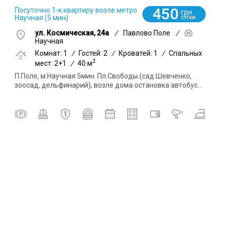
450
Посуточно 1-к квартиру возле метро
грн
Научная (5 мин)
СУТКИ
ул. Космическая, 24а
/
Павлово Поле
/
Научная
Комнат: 1
/
Гостей: 2
/
Кроватей: 1
/
Спальных
2
мест: 2+1
/
40 м
П.Поле, м.Научная 5мин. Пл.Свободы (сад Шевченко,
зоосад, дельфинарий), возле дома остановка автобус...