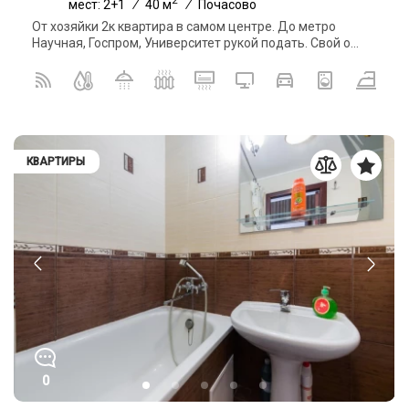
мест: 2+1
/
40 м
/
Почасово
От хозяйки 2к квартира в самом центре. До метро
Научная, Госпром, Университет рукой подать. Свой о...
КВАРТИРЫ
0