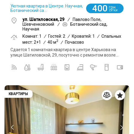
400
Уютная квартира в Центре. Научная,
грн
Ботанический са...
СУТКИ
ул. Шатиловская, 29
/
Павлово Поле,
Шевченковский
/
Ботанический сад,
Научная
Комнат: 1
/
Гостей: 2
/
Кроватей: 1
/
Спальных
2
мест: 2+1
/
40 м
/
Почасово
Сдается 1 комнатная квартира в центре Харькова на
улице Шатиловской, 29, посуточно с ремонтом возле...
КВАРТИРЫ