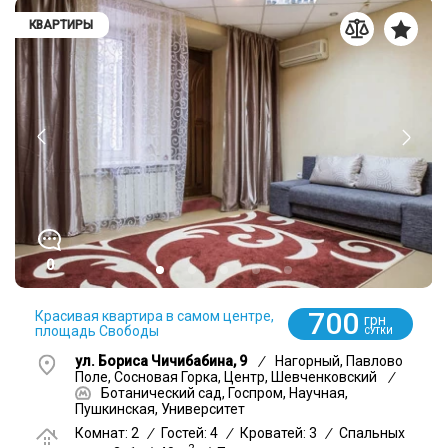
КВАРТИРЫ
0
700
Красивая квартира в самом центре,
грн
площадь Свободы
СУТКИ
ул. Бориса Чичибабина, 9
/
Нагорный, Павлово
Поле, Сосновая Горка, Центр, Шевченковский
/
Ботанический сад, Госпром, Научная,
Пушкинская, Университет
Комнат: 2
/
Гостей: 4
/
Кроватей: 3
/
Спальных
2