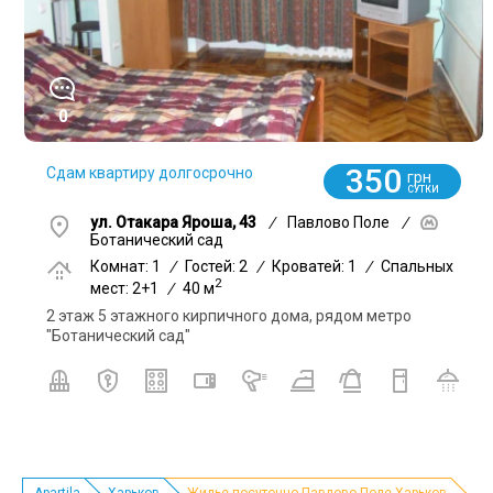
0
350
Сдам квартиру долгосрочно
грн
СУТКИ
ул. Отакара Яроша, 43
/
Павлово Поле
/
Ботанический сад
Комнат: 1
/
Гостей: 2
/
Кроватей: 1
/
Спальных
2
мест: 2+1
/
40 м
2 этаж 5 этажного кирпичного дома, рядом метро
"Ботанический сад"
Apartila
Харьков
Жилье посуточно Павлово Поле Харьков