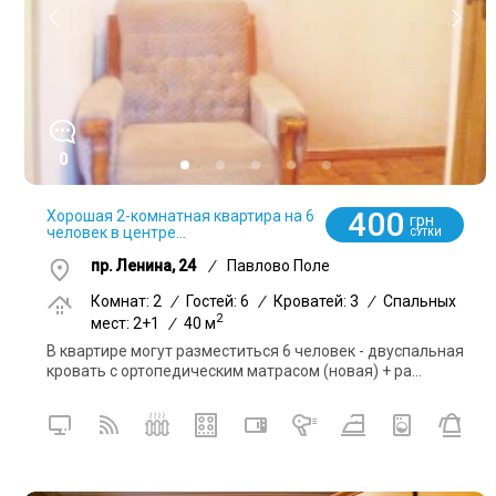
0
400
Хорошая 2-комнатная квартира на 6
грн
человек в центре...
СУТКИ
пр. Ленина, 24
/
Павлово Поле
Комнат: 2
/
Гостей: 6
/
Кроватей: 3
/
Спальных
2
мест: 2+1
/
40 м
В квартире могут разместиться 6 человек - двуспальная
кровать с ортопедическим матрасом (новая) + ра...