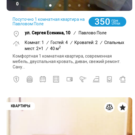
0
350
Посуточно 1 комнатная квартира на
грн
Павловом Поле
СУТКИ
ул. Сергея Есенина, 10
/
Павлово Поле
Комнат: 1
/
Гостей: 4
/
Кроватей: 2
/
Спальных
2
мест: 2+1
/
40 м
Комфортная 1 комнатная квартира, современная
мебель, двуспальная кровать, диван, свежий ремонт.
Сану...
КВАРТИРЫ