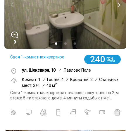
0
240
Своя 1-комнатная квартира
грн
СУТКИ
ул. Шекспира, 10
/
Павлово Поле
Комнат: 1
/
Гостей: 4
/
Кроватей: 2
/
Спальных
2
мест: 2+1
/
40 м
Своя 1-комнатная квартира почасово, посуточно на 2-м
этаже 5-ти этажного дома. 4-минуты ходьбы от ме...