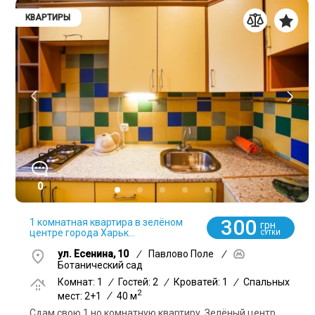
КВАРТИРЫ
0
300
1 комнатная квартира в зелёном
грн
центре города Харьк...
СУТКИ
ул. Есенина, 10
/
Павлово Поле
/
Ботанический сад
Комнат: 1
/
Гостей: 2
/
Кроватей: 1
/
Спальных
2
мест: 2+1
/
40 м
Сдам свою 1 но комнатную квартиру. Зелёный центр