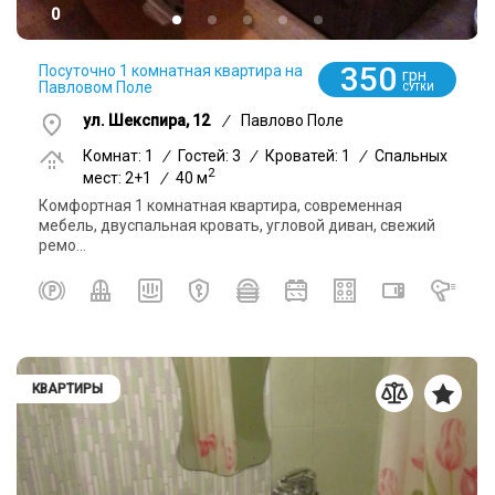
0
350
Посуточно 1 комнатная квартира на
грн
Павловом Поле
СУТКИ
ул. Шекспира, 12
/
Павлово Поле
Комнат: 1
/
Гостей: 3
/
Кроватей: 1
/
Спальных
2
мест: 2+1
/
40 м
Комфортная 1 комнатная квартира, современная
мебель, двуспальная кровать, угловой диван, свежий
ремо...
КВАРТИРЫ