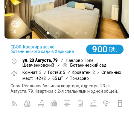
0
900
СВОЯ. Квартира возле
грн
ботанического сада в Харькове
СУТКИ
ул. 23 Августа, 79
/
Павлово Поле,
Шевченковский
/
Ботанический сад
Комнат: 3
/
Гостей: 5
/
Кроватей: 2
/
Спальных
2
мест: 1+2+2
/
65 м
/
Почасово
Своя. Реальная большая квартира, адрес ул. 23-го
Августа, 79. Квартира с 2-я спальнями и одной общей...