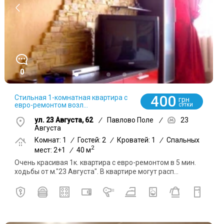
0
400
Стильная 1-комнатная квартира с
грн
евро-ремонтом возл...
СУТКИ
ул. 23 Августа, 62
/
Павлово Поле
/
23
Августа
Комнат: 1
/
Гостей: 2
/
Кроватей: 1
/
Спальных
2
мест: 2+1
/
40 м
Очень красивая 1к. квартира с евро-ремонтом в 5 мин.
ходьбы от м."23 Августа". В квартире могут расп...