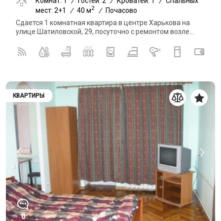
Комнат: 1
/
Гостей: 2
/
Кроватей: 1
/
Спальных
2
мест: 2+1
/
40 м
/
Почасово
Сдается 1 комнатная квартира в центре Харькова на
улице Шатиловской, 29, посуточно с ремонтом возле...
КВАРТИРЫ
0