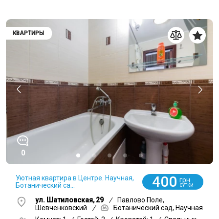
КВАРТИРЫ
0
400
Уютная квартира в Центре. Научная,
грн
Ботанический са...
СУТКИ
ул. Шатиловская, 29
/
Павлово Поле,
Шевченковский
/
Ботанический сад, Научная