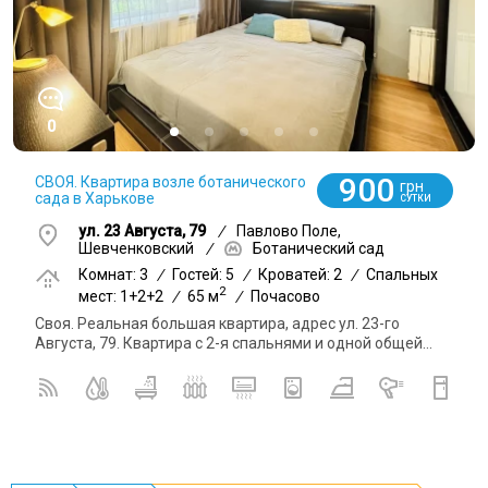
0
900
СВОЯ. Квартира возле ботанического
грн
сада в Харькове
СУТКИ
ул. 23 Августа, 79
/
Павлово Поле,
Шевченковский
/
Ботанический сад
Комнат: 3
/
Гостей: 5
/
Кроватей: 2
/
Спальных
2
мест: 1+2+2
/
65 м
/
Почасово
Своя. Реальная большая квартира, адрес ул. 23-го
Августа, 79. Квартира с 2-я спальнями и одной общей...