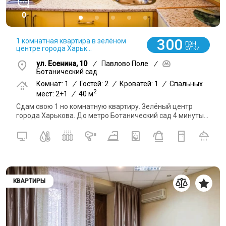
0
300
1 комнатная квартира в зелёном
грн
центре города Харьк...
СУТКИ
ул. Есенина, 10
/
Павлово Поле
/
Ботанический сад
Комнат: 1
/
Гостей: 2
/
Кроватей: 1
/
Спальных
2
мест: 2+1
/
40 м
Сдам свою 1 но комнатную квартиру. Зелёный центр
города Харькова. До метро Ботанический сад 4 минуты...
КВАРТИРЫ