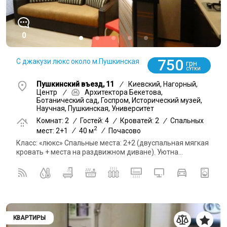
0
750
С джакузи люкс около м.Пушкинская
грн
СУТКИ
Пушкинский въезд, 11
/
Киевский, Нагорный,
Центр
/
Архитектора Бекетова,
Ботанический сад, Госпром, Исторический музей,
Научная, Пушкинская, Университет
Комнат: 2
/
Гостей: 4
/
Кроватей: 2
/
Спальных
2
мест: 2+1
/
40 м
/
Почасово
Класс: «люкс» Спальные места: 2+2 (двуспальная мягкая
кровать + места на раздвижном диване). Уютна...
КВАРТИРЫ