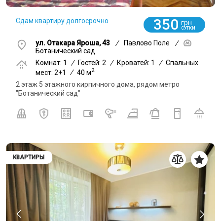
350
Сдам квартиру долгосрочно
грн
СУТКИ
ул. Отакара Яроша, 43
/
Павлово Поле
/
Ботанический сад
Комнат: 1
/
Гостей: 2
/
Кроватей: 1
/
Спальных
2
мест: 2+1
/
40 м
2 этаж 5 этажного кирпичного дома, рядом метро
"Ботанический сад"
КВАРТИРЫ