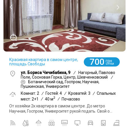
0
700
Красивая квартира в самом центре,
грн
площадь Свободы
СУТКИ
ул. Бориса Чичибабина, 9
/
Нагорный, Павлово
Поле, Сосновая Горка, Центр, Шевченковский
/
Ботанический сад, Госпром, Научная,
Пушкинская, Университет
Комнат: 2
/
Гостей: 4
/
Кроватей: 3
/
Спальных
2
мест: 2+1
/
40 м
/
Почасово
От хозяйки 2к квартира в самом центре. До метро
Научная, Госпром, Университет рукой подать. Свой о...