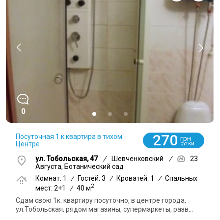
0
270
Посуточная 1 к.квартира в тихом
грн
Центре
СУТКИ
ул. Тобольская, 47
/
Шевченковский
/
23
Августа, Ботанический сад
Комнат: 1
/
Гостей: 3
/
Кроватей: 1
/
Спальных
2
мест: 2+1
/
40 м
Сдам свою 1к. квартиру посуточно, в центре города,
ул.Тобольская, рядом магазины, супермаркеты, разв...