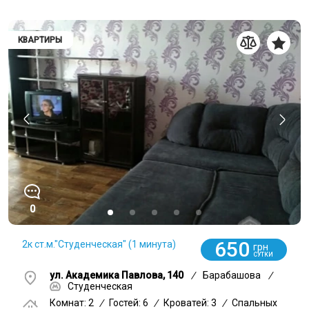
КВАРТИРЫ
0
650
2к ст.м."Студенческая" (1 минута)
грн
СУТКИ
ул. Академика Павлова, 140
/
Барабашова
/
Студенческая
Комнат: 2
/
Гостей: 6
/
Кроватей: 3
/
Спальных