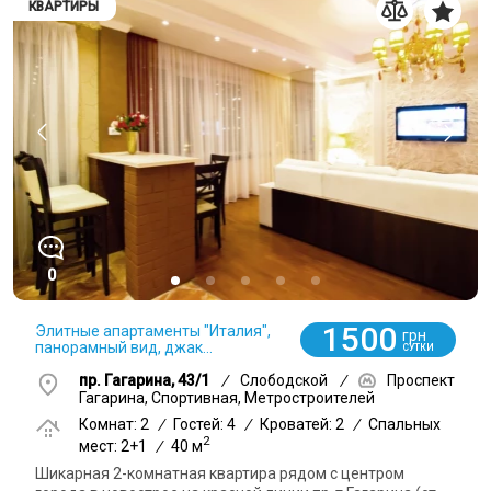
КВАРТИРЫ
0
1500
Элитные апартаменты "Италия",
грн
панорамный вид, джак...
СУТКИ
пр. Гагарина, 43/1
/
Слободской
/
Проспект
Гагарина, Спортивная, Метростроителей
Комнат: 2
/
Гостей: 4
/
Кроватей: 2
/
Спальных
2
мест: 2+1
/
40 м
Шикарная 2-комнатная квартира рядом с центром