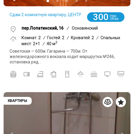
300
Сдам 2-комнатную квартиру, ЦЕНТР
грн
СУТКИ
пер.Лопатинский, 16
/
Основянский
Комнат: 2
/
Гостей: 2
/
Кроватей: 2
/
Спальных
2
мест: 2+1
/
40 м
Советская — 600м. Гагарина — 700м. От
железнодорожного вокзала ходит маршрутка №246,
остановка ряд...
КВАРТИРЫ