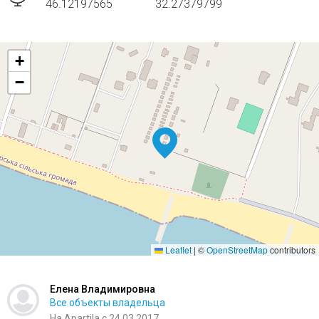
46.12197565
32.27379799
+
−
Leaflet
|
©
OpenStreetMap
contributors
Елена Владимировна
Все объекты владельца
На Apartila с 24.03.2017