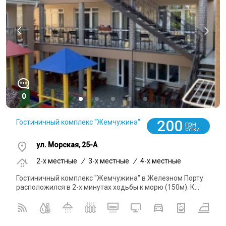
0
200
Гостиничный комплекс "Жемчужина"
грн
СУТКИ
ул. Морская, 25-А
2-x местные
/
3-x местные
/
4-x местные
Гостиничный комплекс "Жемчужина" в Железном Порту
расположился в 2-х минутах ходьбы к морю (150м). К...