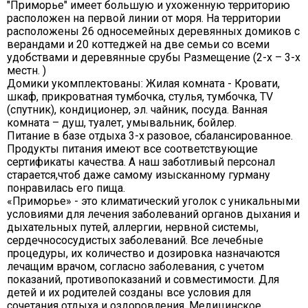
"Приморье" имеет большую и ухоженную территорию
расположен на первой линии от моря. На территории
расположены 26 односемейных деревянных домиков с
верандами и 20 коттеджей на две семьи со всеми
удобствами и деревянные срубы Размещение (2-х – 3-х
местн. )
Домики укомплектованы: Жилая комната - Кровати,
шкаф, прикроватная тумбочка, стулья, тумбочка, TV
(спутник), кондиционер, эл. чайник, посуда. Ванная
комната – душ, туалет, умывальник, бойлер.
Питание в базе отдыха 3-х разовое, сбалансированное.
Продукты питания имеют все соответствующие
сертификаты качества. А наш заботливый персонал
старается,чтоб даже самому изысканному гурману
понравилась его пища.
«Приморье» - это климатический уголок с уникальными
условиями для лечения заболеваний органов дыхания и
дыхательных путей, аллергии, нервной системы,
сердечнососудистых заболеваний. Все лечебные
процедуры, их количество и дозировка назначаются
лечащим врачом, согласно заболевания, с учетом
показаний, противопоказаний и совместимости. Для
детей и их родителей созданы все условия для
сочетания отдыха и оздоровления. Медицинское