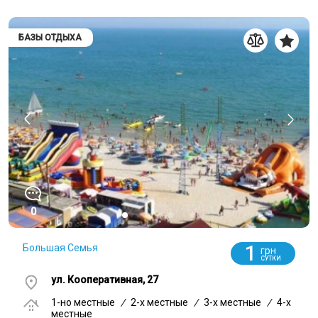
БАЗЫ ОТДЫХА
0
1
Большая Семья
грн
СУТКИ
ул. Кооперативная, 27
1-но местные
/
2-x местные
/
3-x местные
/
4-x
местные