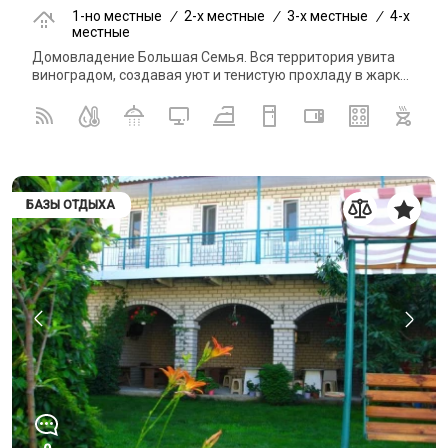
1-но местные
/
2-x местные
/
3-x местные
/
4-x
местные
Домовладение Большая Семья. Вся территория увита
виноградом, создавая уют и тенистую прохладу в жарк...
БАЗЫ ОТДЫХА