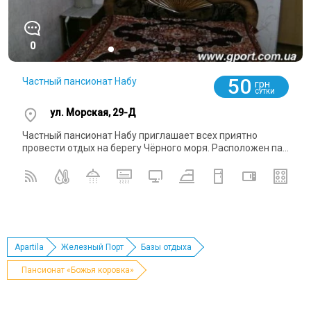
0
50
Частный пансионат Набу
грн
СУТКИ
ул. Морская, 29-Д
Частный пансионат Набу приглашает всех приятно
провести отдых на берегу Чёрного моря. Расположен па...
Apartila
Железный Порт
Базы отдыха
Пансионат «Божья коровка»