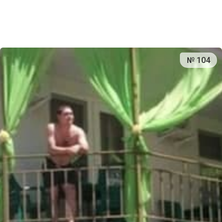
№ 104