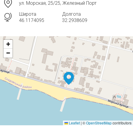
ул. Морская, 25/25, Железный Порт
Широта
Долгота
46.1174095
32.2938609
+
−
Leaflet
|
©
OpenStreetMap
contributors