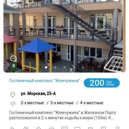
0
200
Гостиничный комплекс "Жемчужина"
грн
СУТКИ
ул. Морская, 25-А
2-x местные
/
3-x местные
/
4-x местные
Гостиничный комплекс "Жемчужина" в Железном Порту
расположился в 2-х минутах ходьбы к морю (150м). К...