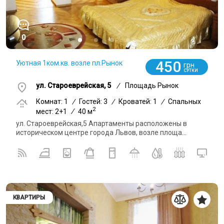
0
450
Уютная 1ком.кв. возле пл.Рынок
грн
СУТКИ
ул. Староеврейская, 5
/
Площадь Рынок
Комнат: 1
/
Гостей: 3
/
Кроватей: 1
/
Спальных
2
мест: 2+1
/
40 м
ул. Староеврейская,5 Апартаменты расположены в
историческом центре города Львов, возле площа...
КВАРТИРЫ