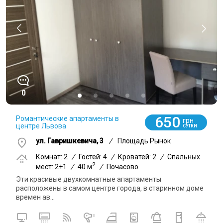
0
650
Романтические апартаменты в
грн
центре Львова
СУТКИ
ул. Гавришкевича, 3
/
Площадь Рынок
Комнат: 2
/
Гостей: 4
/
Кроватей: 2
/
Спальных
2
мест: 2+1
/
40 м
/
Почасово
Эти красивые двухкомнатные апартаменты
расположены в самом центре города, в старинном доме
времен ав...