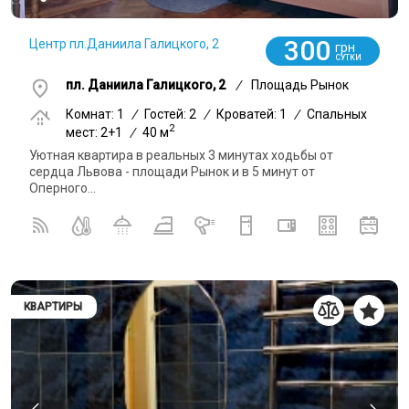
300
Центр пл.Даниила Галицкого, 2
грн
СУТКИ
пл. Даниила Галицкого, 2
/
Площадь Рынок
Комнат: 1
/
Гостей: 2
/
Кроватей: 1
/
Спальных
2
мест: 2+1
/
40 м
Уютная квартира в реальных 3 минутах ходьбы от
сердца Львова - площади Рынок и в 5 минут от
Оперного...
КВАРТИРЫ