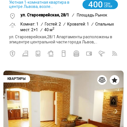
400
Уютная 1-комнатная квартира в
грн
центре Львова, возле...
СУТКИ
ул. Староеврейская, 28/1
/
Площадь Рынок
Комнат: 1
/
Гостей: 2
/
Кроватей: 1
/
Спальных
2
мест: 2+1
/
40 м
ул. Староеврейская,28/1 Апартаменты расположены в
эпицентре центральной части города Львов,...
КВАРТИРЫ