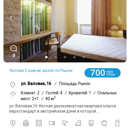
0
700
Уютная 2-ком.кв. возле пл.Рынок
грн
СУТКИ
ул. Валовая, 16
/
Площадь Рынок
Комнат: 2
/
Гостей: 4
/
Кроватей: 1
/
Спальных
2
мест: 2+1
/
40 м
ул. Валовая,16 Уютная двухкомнатная квартира класса
евростандарт в австрийском доме в которой...