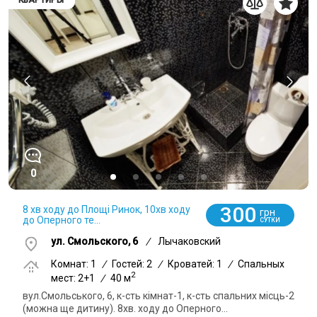
КВАРТИРЫ
0
300
8 хв ходу до Площі Ринок, 10хв ходу
грн
до Оперного те...
СУТКИ
ул. Смольского, 6
/
Лычаковский
Комнат: 1
/
Гостей: 2
/
Кроватей: 1
/
Спальных
2
мест: 2+1
/
40 м
вул.Смольського, 6, к-сть кімнат-1, к-сть спальних місць-2
(можна ще дитину). 8хв. ходу до Оперного...