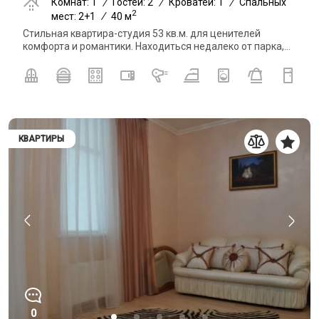
Комнат: 1
/
Гостей: 2
/
Кроватей: 1
/
Спальных
2
мест: 2+1
/
40 м
Стильная квартира-студия 53 кв.м. для ценителей
комфорта и романтики. Находиться недалеко от парка,...
КВАРТИРЫ
0