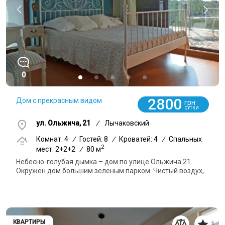
0
2800
Дом с прекрасным видом
грн
СУТКИ
ул. Ольжича, 21
/
Лычаковский
Комнат: 4
/
Гостей: 8
/
Кроватей: 4
/
Спальных
2
мест: 2+2+2
/
80 м
Небесно-голубая дымка – дом по улице Ольжича 21.
Окружен дом большим зеленым парком. Чистый воздух,...
КВАРТИРЫ