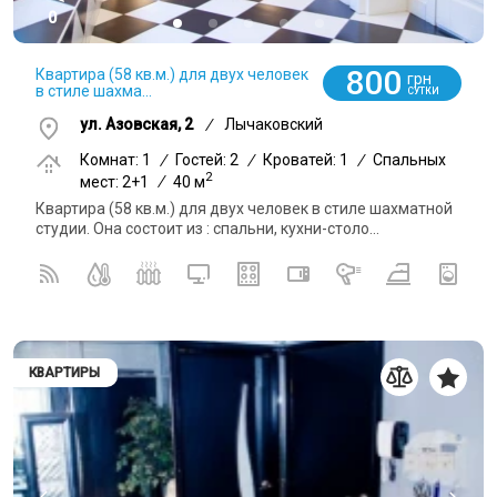
0
800
Квартира (58 кв.м.) для двух человек
грн
в стиле шахма...
СУТКИ
ул. Азовская, 2
/
Лычаковский
Комнат: 1
/
Гостей: 2
/
Кроватей: 1
/
Спальных
2
мест: 2+1
/
40 м
Квартира (58 кв.м.) для двух человек в стиле шахматной
студии. Она состоит из : спальни, кухни-столо...
КВАРТИРЫ