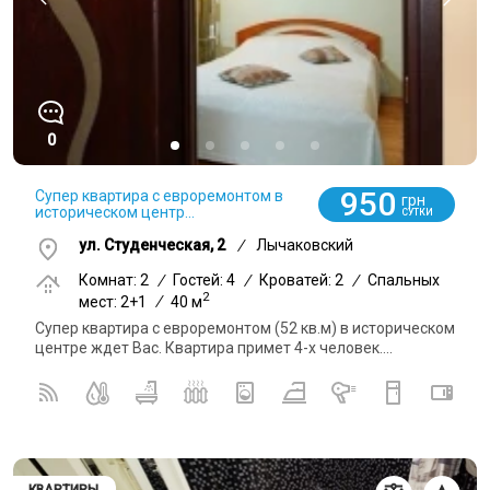
0
950
Супер квартира с евроремонтом в
грн
историческом центр...
СУТКИ
ул. Студенческая, 2
/
Лычаковский
Комнат: 2
/
Гостей: 4
/
Кроватей: 2
/
Спальных
2
мест: 2+1
/
40 м
Супер квартира с евроремонтом (52 кв.м) в историческом
центре ждет Вас. Квартира примет 4-х человек....