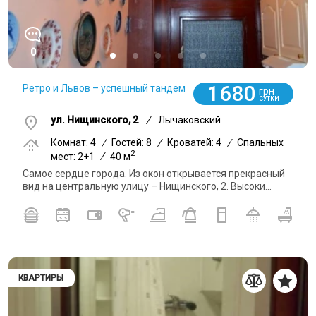
0
1680
Ретро и Львов – успешный тандем
грн
СУТКИ
ул. Нищинского, 2
/
Лычаковский
Комнат: 4
/
Гостей: 8
/
Кроватей: 4
/
Спальных
2
мест: 2+1
/
40 м
Самое сердце города. Из окон открывается прекрасный
вид на центральную улицу – Нищинского, 2. Высоки...
КВАРТИРЫ