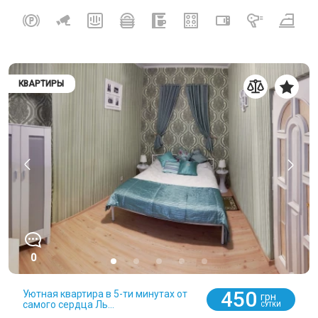
КВАРТИРЫ
0
450
Уютная квартира в 5-ти минутах от
грн
самого сердца Ль...
СУТКИ