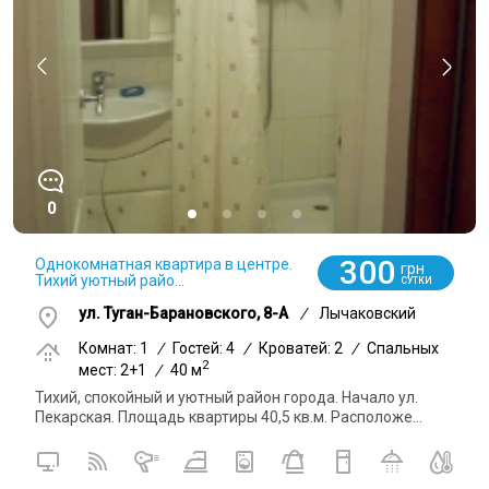
0
300
Однокомнатная квартира в центре.
грн
Тихий уютный райо...
СУТКИ
ул. Туган-Барановского, 8-А
/
Лычаковский
Комнат: 1
/
Гостей: 4
/
Кроватей: 2
/
Спальных
2
мест: 2+1
/
40 м
Тихий, спокойный и уютный район города. Начало ул.
Пекарская. Площадь квартиры 40,5 кв.м. Расположе...