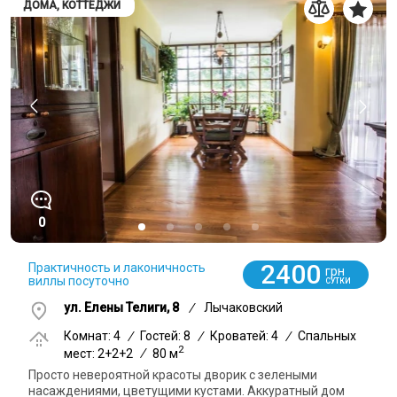
ДОМА, КОТТЕДЖИ
0
2400
Практичность и лаконичность
грн
виллы посуточно
СУТКИ
ул. Елены Телиги, 8
/
Лычаковский
Комнат: 4
/
Гостей: 8
/
Кроватей: 4
/
Спальных
2
мест: 2+2+2
/
80 м
Просто невероятной красоты дворик с зелеными
насаждениями, цветущими кустами. Аккуратный дом