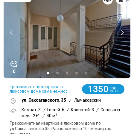
0
1350
Трехкомнатная квартира в
грн
люксовом доме сама нежнос...
СУТКИ
ул. Саксаганского, 35
/
Лычаковский
Комнат: 3
/
Гостей: 6
/
Кроватей: 3
/
Спальных
2
мест: 2+1
/
40 м
Трехкомнатная квартира в люксовом доме по
ул.Саксаганского 35. Расположена в 10-ти минутах
пешком от...