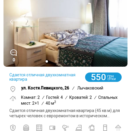
0
550
Сдается отличная двухкомнатная
грн
квартира
СУТКИ
ул. Костя Левицкого, 26
/
Лычаковский
Комнат: 2
/
Гостей: 4
/
Кроватей: 2
/
Спальных
2
мест: 2+1
/
40 м
Сдается отличная двухкомнатная квартира (45 кв.м) для
четырех человек с евроремонтом в историческом...