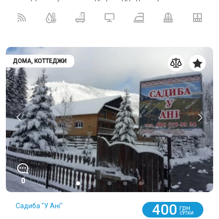
ДОМА, КОТТЕДЖИ
0
400
Садиба "У Ані"
грн
СУТКИ