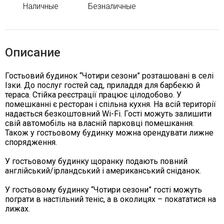
Наличные
Безналичные
Описание
Гостьовий будинок “Чотири сезони” розташовані в селі
Ізки. До послуг гостей сад, приладдя для барбекю й
тераса. Стійка реєстрації працює цілодобово. У
помешканні є ресторан і спільна кухня. На всій території
надається безкоштовний Wi-Fi. Гості можуть залишити
свій автомобіль на власній парковці помешкання.
Також у гостьовому будинку можна орендувати лижне
спорядження.
У гостьовому будинку щоранку подають повний
англійський/ірландський і американський сніданок.
У гостьовому будинку “Чотири сезони” гості можуть
пограти в настільний теніс, а в околицях – покататися на
лижах.