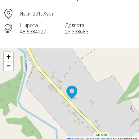
Изки, 201, Хуст
Широта
Долгота
48.6584127
23.358683
+
−
Leaflet
|
©
OpenStreetMap
contributors