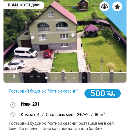
ДОМА, КОТТЕДЖИ
0
500
Гостьовий будинок “Чотири сезони”
грн
СУТКИ
Изки, 201
2
Комнат: 4
/
Спальных мест: 2+2+2
/
80 м
Гостьовий будинок “Чотири сезони” розташовані в селі
Ізки. До послуг гостей сад, приладдя для барбек...