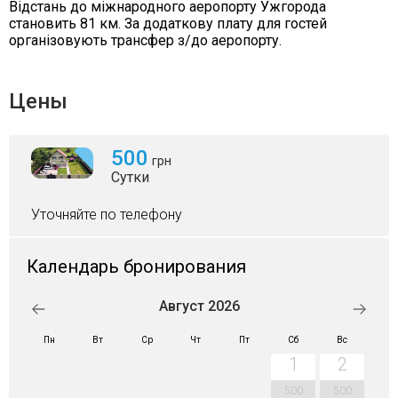
Відстань до міжнародного аеропорту Ужгорода
становить 81 км. За додаткову плату для гостей
організовують трансфер з/до аеропорту.
Цены
500
грн
Сутки
Уточняйте по телефону
Календарь бронирования
Август 2026
Пн
Вт
Ср
Чт
Пт
Сб
Вс
1
2
500
500