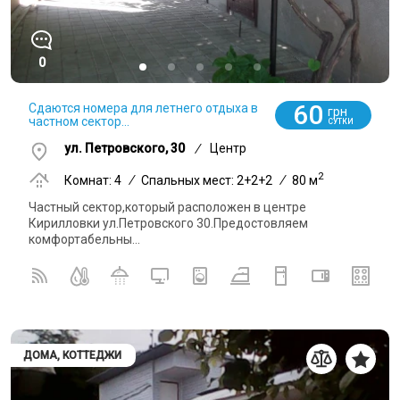
0
60
Сдаются номера для летнего отдыха в
грн
частном сектор...
СУТКИ
ул. Петровского, 30
/
Центр
2
Комнат: 4
/
Спальных мест: 2+2+2
/
80 м
Частный сектор,который расположен в центре
Кирилловки ул.Петровского 30.Предостовляем
комфортабельны...
ДОМА, КОТТЕДЖИ