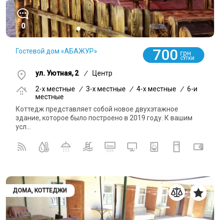
0
700
Гостевой дом «АБАЖУР»
грн
СУТКИ
ул. Уютная, 2
/
Центр
2-x местные
/
3-x местные
/
4-x местные
/
6-и
местные
Коттедж представляет собой новое двухэтажное
здание, которое было построено в 2019 году. К вашим
усл...
ДОМА, КОТТЕДЖИ