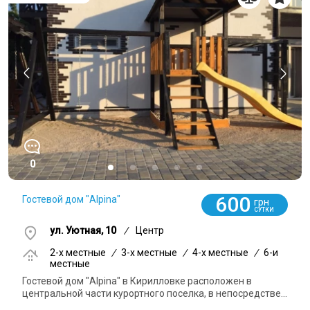
0
600
Гостевой дом "Alpina"
грн
СУТКИ
ул. Уютная, 10
/
Центр
2-x местные
/
3-x местные
/
4-x местные
/
6-и
местные
Гостевой дом "Alpina" в Кирилловке расположен в
центральной части курортного поселка, в непосредстве...