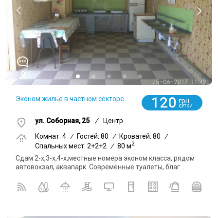
0
120
Эконом жилье в частном секторе
грн
СУТКИ
ул. Соборная, 25
/
Центр
Комнат: 4
/
Гостей: 80
/
Кроватей: 80
/
2
Спальных мест: 2+2+2
/
80 м
Сдам 2-х,3-х,4-х,местные номера эконом класса, рядом
автовокзал, аквапарк. Современные туалеты, благ...