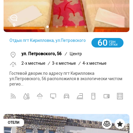
0
60
Отдых пгт Кирилловка, ул.Петровского
грн
СУТКИ
ул. Петровского, 56
/
Центр
2-x местные
/
3-x местные
/
4-x местные
Гостевой дворик по адресу пгт Кирилловка
ул.Петровского, 56 расположился в экологически чистом
регио...
ОТЕЛИ