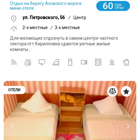
60
Отдых на берегу Азовского моря в
грн
мини-отеле
СУТКИ
ул. Петровского, 56
/
Центр
2-x местные
/
3-x местные
Для желающих отдохнуть в самом центре частного
сектора пгт Кирилловка сдаются уютные жилые
комнаты...
ОТЕЛИ