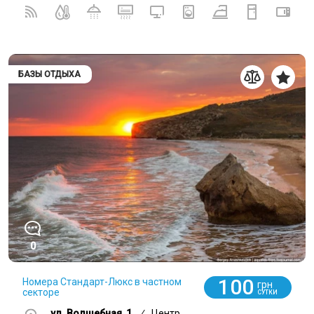
БАЗЫ ОТДЫХА
0
100
Номера Стандарт-Люкс в частном
грн
секторе
СУТКИ
ул. Волшебная, 1
/
Центр