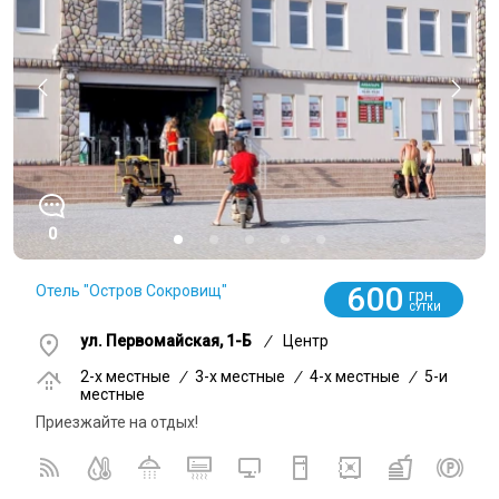
0
600
Отель "Остров Сокровищ"
грн
СУТКИ
ул. Первомайская, 1-Б
/
Центр
2-x местные
/
3-x местные
/
4-x местные
/
5-и
местные
Приезжайте на отдых!