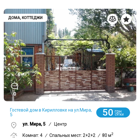
ДОМА, КОТТЕДЖИ
0
50
Гостевой дом в Кирилловке на ул.Мира,
грн
5
СУТКИ
ул. Мира, 5
/
Центр
2
Комнат: 4
/
Спальных мест: 2+2+2
/
80 м