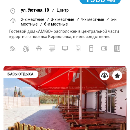
СУТКИ
ул. Уютная, 18
/
Центр
2-x местные
/
3-x местные
/
4-x местные
/
5-и
местные
/
6-и местные
Гостевой дом «AMIGO» расположен в центральной части
курортного поселка Кирилловка, в непосредственно...
БАЗЫ ОТДЫХА