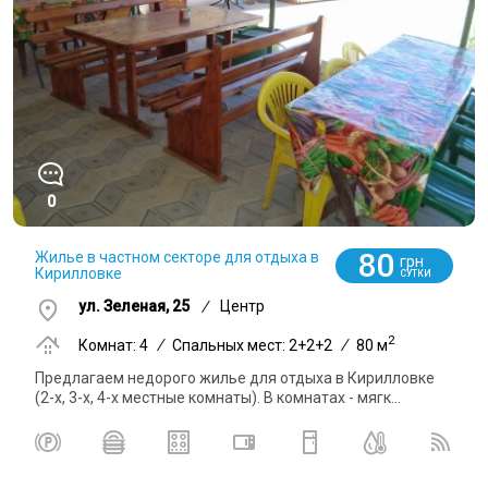
0
80
Жилье в частном секторе для отдыха в
грн
Кирилловке
СУТКИ
ул. Зеленая, 25
/
Центр
2
Комнат: 4
/
Спальных мест: 2+2+2
/
80 м
Предлагаем недорого жилье для отдыха в Кирилловке
(2-х, 3-х, 4-х местные комнаты). В комнатах - мягк...