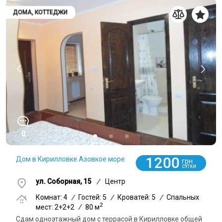
ДОМА, КОТТЕДЖИ
0
1200
Дом в Кирилловке Азовкое море
грн
СУТКИ
ул. Соборная, 15
/
Центр
Комнат: 4
/
Гостей: 5
/
Кроватей: 5
/
Спальных
2
мест: 2+2+2
/
80 м
Сдам одноэтажный дом с террасой в Кирилловке общей