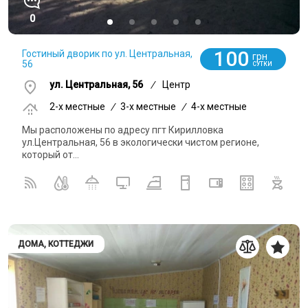
0
100
Гостиный дворик по ул. Центральная,
грн
56
СУТКИ
ул. Центральная, 56
/
Центр
2-x местные
/
3-x местные
/
4-x местные
Мы расположены по адресу пгт Кирилловка
ул.Центральная, 56 в экологически чистом регионе,
который от...
ДОМА, КОТТЕДЖИ