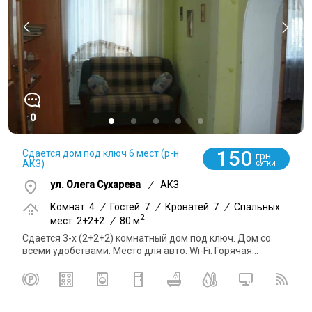
0
150
Сдается дом под ключ 6 мест (р-н
грн
АКЗ)
СУТКИ
ул. Олега Сухарева
/
АКЗ
Комнат: 4
/
Гостей: 7
/
Кроватей: 7
/
Спальных
2
мест: 2+2+2
/
80 м
Сдается 3-х (2+2+2) комнатный дом под ключ. Дом со
всеми удобствами. Место для авто. Wi-Fi. Горячая...