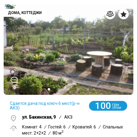
ДОМА, КОТТЕДЖИ
0
100
Сдается дача под ключ 6 мест(р-н
грн
АКЗ)
СУТКИ
ул. Бакинская, 9
/
АКЗ
Комнат: 4
/
Гостей: 6
/
Кроватей: 6
/
Спальных
2
мест: 2+2+2
/
80 м