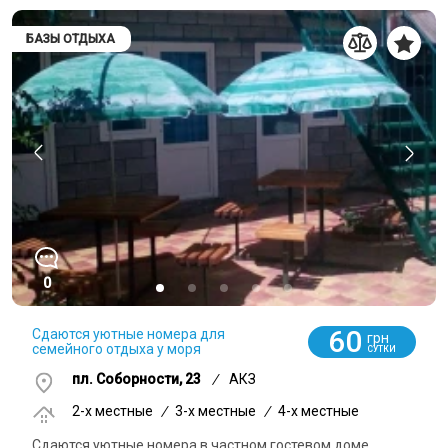
БАЗЫ ОТДЫХА
0
60
Сдаются уютные номера для
грн
семейного отдыха у моря
СУТКИ
пл. Соборности, 23
/
АКЗ
2-x местные
/
3-x местные
/
4-x местные
Сдаются уютные номера в частном гостевом доме