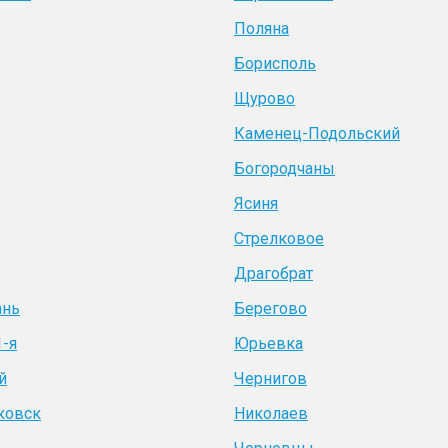
Поляна
Борисполь
Щурово
Каменец-Подольский
Богородчаны
Ясиня
Стрелковое
Драгобрат
ань
Берегово
1-я
Юрьевка
й
Чернигов
ковск
Николаев