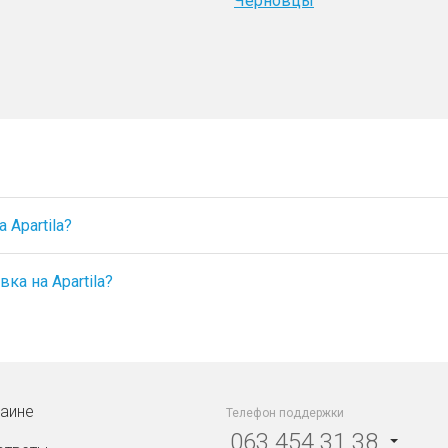
Черновцы
Apartila?
ка на Apartila?
раине
Телефон поддержки
063 454 31 38