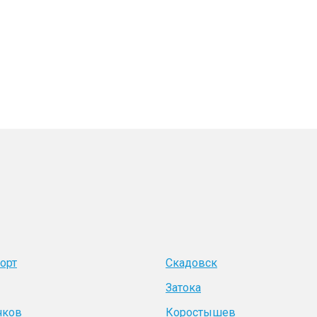
орт
Скадовск
Затока
чков
Коростышев