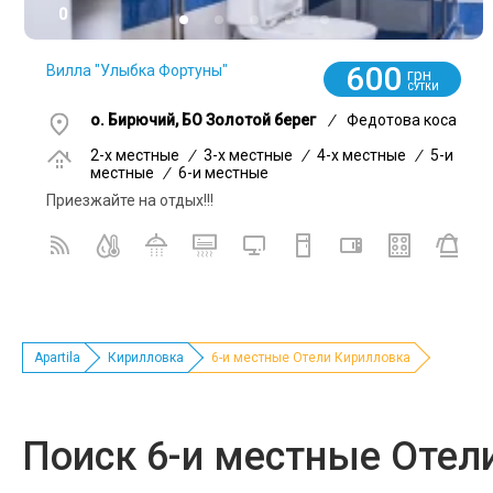
0
600
Вилла "Улыбка Фортуны"
грн
СУТКИ
о. Бирючий, БО Золотой берег
/
Федотова коса
2-x местные
/
3-x местные
/
4-x местные
/
5-и
местные
/
6-и местные
Приезжайте на отдых!!!
Apartila
Кирилловка
6-и местные Отели Кирилловка
Поиск 6-и местные Отел