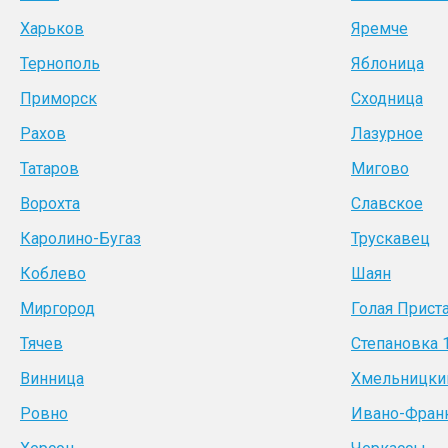
Харьков
Яремче
Тернополь
Яблоница
Приморск
Сходница
Рахов
Лазурное
Татаров
Мигово
Ворохта
Славское
Каролино-Бугаз
Трускавец
Коблево
Шаян
Миргород
Голая Прист
Тячев
Степановка 
Винница
Хмельницки
Ровно
Ивано-Фран