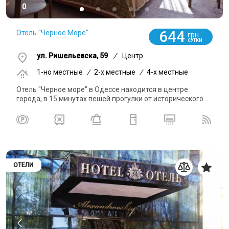
0
644
Отель "Черное Море"
грн
СУТКИ
ул. Ришельевска, 59
/
Центр
1-но местные
/
2-x местные
/
4-x местные
Отель "Черное море" в Одессе находится в центре
города, в 15 минутах пешей прогулки от исторического...
ОТЕЛИ