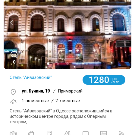
0
1280
Отель "Айвазовский"
грн
СУТКИ
ул. Бунина, 19
/
Приморский
1-но местные
/
2-x местные
Отель "Айвазовский" в Одессе расположившийся в
историческом центре города, рядом с Оперным
театром,...