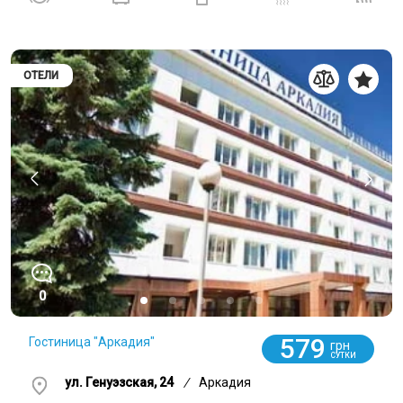
ОТЕЛИ
0
579
Гостиница "Аркадия"
грн
СУТКИ
ул. Генуэзская, 24
/
Аркадия