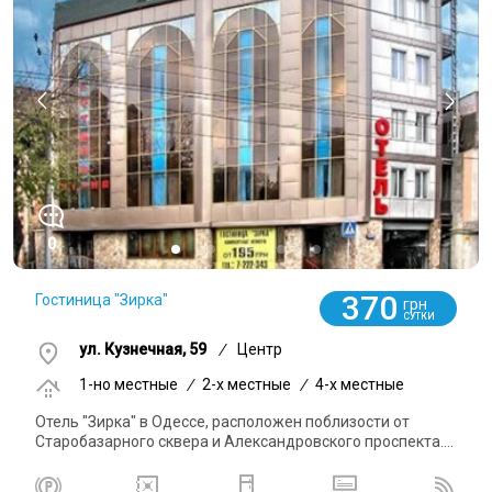
0
370
Гостиница "Зирка"
грн
СУТКИ
ул. Кузнечная, 59
/
Центр
1-но местные
/
2-x местные
/
4-x местные
Отель "Зирка" в Одессе, расположен поблизости от
Старобазарного сквера и Александровского проспекта....