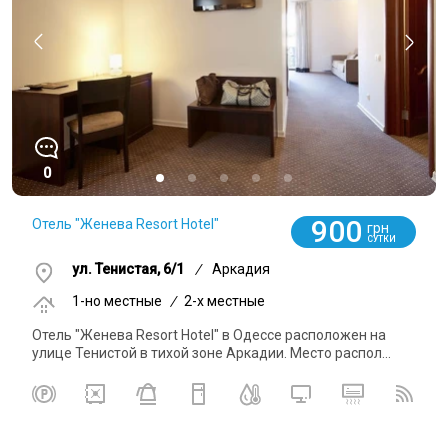
0
900
Отель "Женева Resort Hotel"
грн
СУТКИ
ул. Тенистая, 6/1
/
Аркадия
1-но местные
/
2-x местные
Отель "Женева Resort Hotel" в Одессе расположен на
улице Тенистой в тихой зоне Аркадии. Место распол...