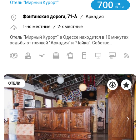
700
Отель "Мирный Курорт"
грн
СУТКИ
Фонтанская дорога, 71-А
/
Аркадия
1-но местные
/
2-x местные
Отель "Мирный Курорт" в Одессе находится в 10 минутах
ходьбы от пляжей "Аркадия" и "Чайка". Собстве...
ОТЕЛИ