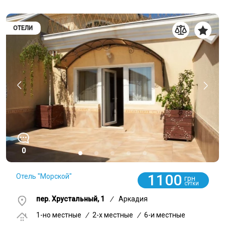
ОТЕЛИ
0
1100
Отель "Морской"
грн
СУТКИ
пер. Хрустальный, 1
/
Аркадия
1-но местные
/
2-x местные
/
6-и местные