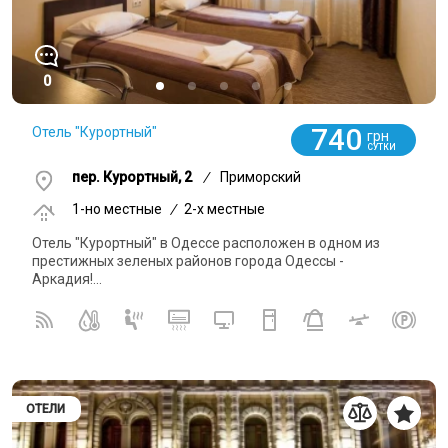
0
740
Отель "Курортный"
грн
СУТКИ
пер. Курортный, 2
/
Приморский
1-но местные
/
2-x местные
Отель "Курортный" в Одессе расположен в одном из
престижных зеленых районов города Одессы -
Аркадия!...
ОТЕЛИ