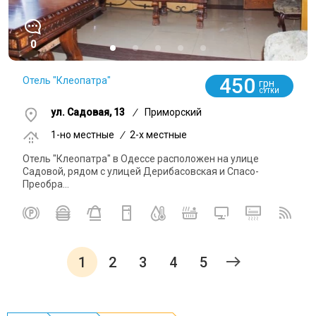
0
450
Отель "Клеопатра"
грн
СУТКИ
ул. Садовая, 13
/
Приморский
1-но местные
/
2-x местные
Отель "Клеопатра" в Одессе расположен на улице
Садовой, рядом с улицей Дерибасовская и Спасо-
Преобра...
1
2
3
4
5