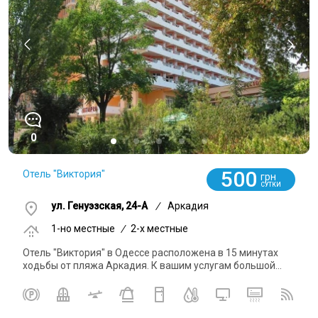
0
500
Отель "Виктория"
грн
СУТКИ
ул. Генуэзская, 24-А
/
Аркадия
1-но местные
/
2-x местные
Отель "Виктория" в Одессе расположена в 15 минутах
ходьбы от пляжа Аркадия. К вашим услугам большой...