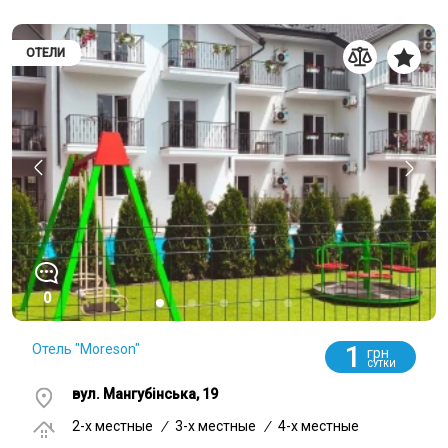
ОТЕЛИ
0
1
Отель "Moreson"
грн
СУТКИ
вул. Мангубінська, 19
2-x местные
/
3-x местные
/
4-x местные