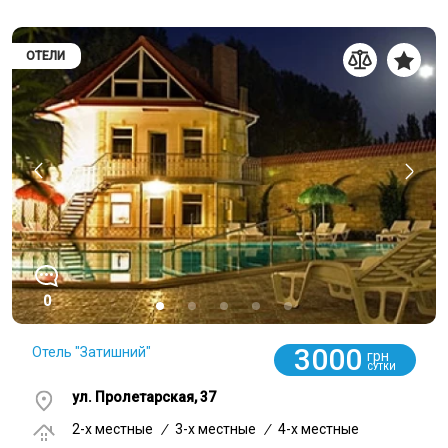
ОТЕЛИ
0
3000
Отель "Затишний"
грн
СУТКИ
ул. Пролетарская, 37
2-x местные
/
3-x местные
/
4-x местные