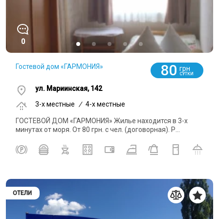
0
80
Гостевой дом «ГАРМОНИЯ»
грн
СУТКИ
ул. Мариинская, 142
3-x местные
/
4-x местные
ГОСТЕВОЙ ДОМ «ГАРМОНИЯ» Жилье находится в 3-х
минутах от моря. От 80 грн. с чел. (договорная). Р...
ОТЕЛИ