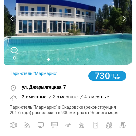
0
730
Парк-отель "Мармарис"
грн
СУТКИ
ул. Джарылгацкая, 7
2-x местные
/
3-x местные
/
4-x местные
Парк-отель "Мармарис" в Скадовске (реконструкция
2017 года) расположен в 900 метрах от Чёрного моря....