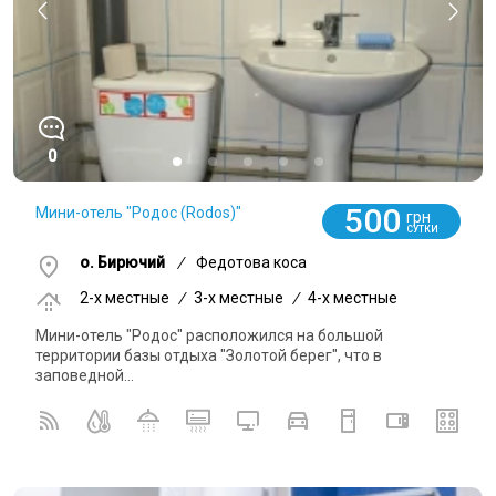
0
500
Мини-отель "Родос (Rodos)"
грн
СУТКИ
о. Бирючий
/
Федотова коса
2-x местные
/
3-x местные
/
4-x местные
Мини-отель "Родос" расположился на большой
территории базы отдыха "Золотой берег", что в
заповедной...