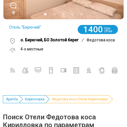
0
1400
Отель "Бирючий"
грн
СУТКИ
о. Бирючий, БО Золотой берег
/
Федотова коса
4-x местные
Apartila
Кирилловка
Федотова коса Отели Кирилловка
Поиск Отели Федотова коса
Кирилловка по параметрам