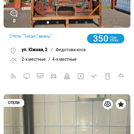
0
350
Отель "Тихая Гавань"
грн
СУТКИ
ул. Южная, 2
/
Федотова коса
2-x местные
/
4-x местные
ОТЕЛИ