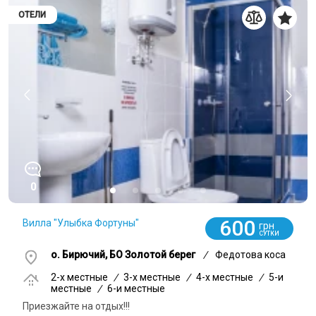
ОТЕЛИ
0
600
Вилла "Улыбка Фортуны"
грн
СУТКИ
о. Бирючий, БО Золотой берег
/
Федотова коса
2-x местные
/
3-x местные
/
4-x местные
/
5-и
местные
/
6-и местные
Приезжайте на отдых!!!