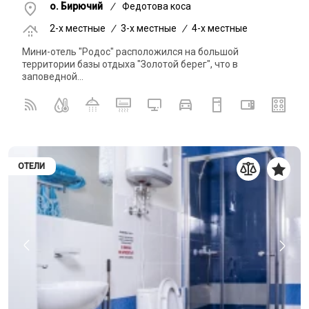
о. Бирючий
/
Федотова коса
2-x местные
/
3-x местные
/
4-x местные
Мини-отель "Родос" расположился на большой
территории базы отдыха "Золотой берег", что в
заповедной...
ОТЕЛИ