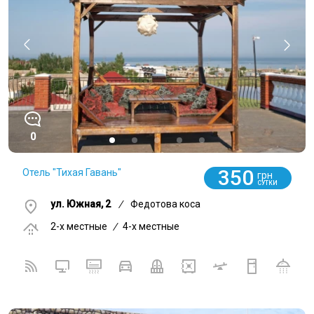
0
350
Отель "Тихая Гавань"
грн
СУТКИ
ул. Южная, 2
/
Федотова коса
2-x местные
/
4-x местные