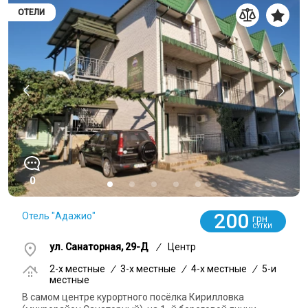
ОТЕЛИ
0
200
Отель "Адажио"
грн
СУТКИ
ул. Санаторная, 29-Д
/
Центр
2-x местные
/
3-x местные
/
4-x местные
/
5-и
местные
В самом центре курортного посёлка Кирилловка