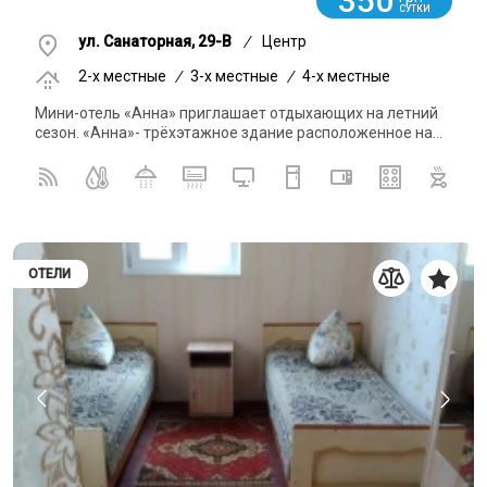
350
СУТКИ
ул. Санаторная, 29-В
/
Центр
2-x местные
/
3-x местные
/
4-x местные
Мини-отель «Анна» приглашает отдыхающих на летний
сезон. «Анна»- трёхэтажное здание расположенное на...
ОТЕЛИ