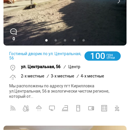
0
100
Гостиный дворик по ул. Центральная,
грн
56
СУТКИ
ул. Центральная, 56
/
Центр
2-x местные
/
3-x местные
/
4-x местные
Мы расположены по адресу пгт Кирилловка
ул.Центральная, 56 в экологически чистом регионе,
который от...