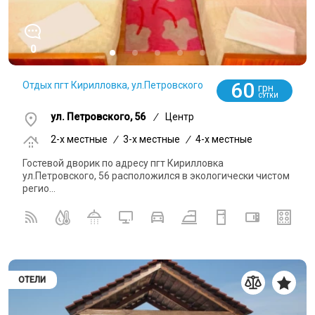
0
60
Отдых пгт Кирилловка, ул.Петровского
грн
СУТКИ
ул. Петровского, 56
/
Центр
2-x местные
/
3-x местные
/
4-x местные
Гостевой дворик по адресу пгт Кирилловка
ул.Петровского, 56 расположился в экологически чистом
регио...
ОТЕЛИ