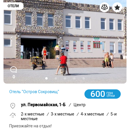
ОТЕЛИ
0
600
Отель "Остров Сокровищ"
грн
СУТКИ
ул. Первомайская, 1-Б
/
Центр
2-x местные
/
3-x местные
/
4-x местные
/
5-и
местные
Приезжайте на отдых!