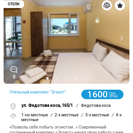
ОТЕЛИ
0
1600
Отельный комплекс "Эгоист"
грн
СУТКИ
ул. Федотова коса, 165/1
/
Федотова коса
1-но местные
/
2-x местные
/
3-x местные
/
4-x
местные
«Позволь себе побыть эгоистом…» Современный
гостиничный комплекс «Эгоист» начал свою работу с мая