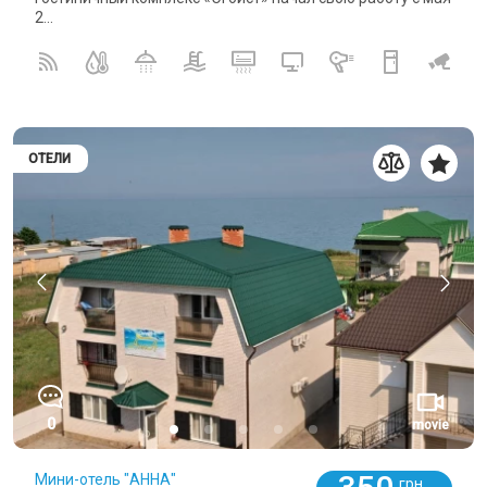
2...
ОТЕЛИ
0
movie
Мини-отель "АННА"
грн