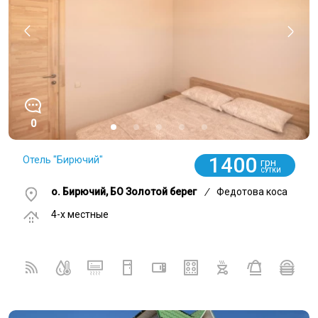
0
1400
Отель "Бирючий"
грн
СУТКИ
о. Бирючий, БО Золотой берег
/
Федотова коса
4-x местные