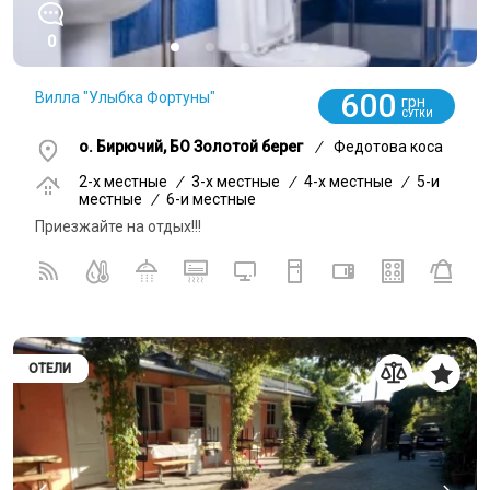
0
600
Вилла "Улыбка Фортуны"
грн
СУТКИ
о. Бирючий, БО Золотой берег
/
Федотова коса
2-x местные
/
3-x местные
/
4-x местные
/
5-и
местные
/
6-и местные
Приезжайте на отдых!!!
ОТЕЛИ