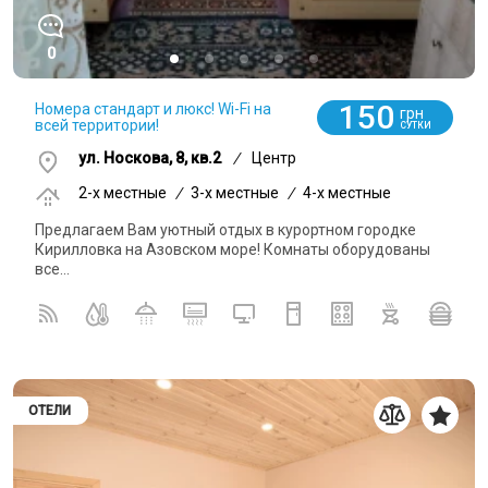
0
150
Номера стандарт и люкс! Wi-Fi на
грн
всей территории!
СУТКИ
ул. Носкова, 8, кв.2
/
Центр
2-x местные
/
3-x местные
/
4-x местные
Предлагаем Вам уютный отдых в курортном городке
Кирилловка на Азовском море! Комнаты оборудованы
все...
ОТЕЛИ