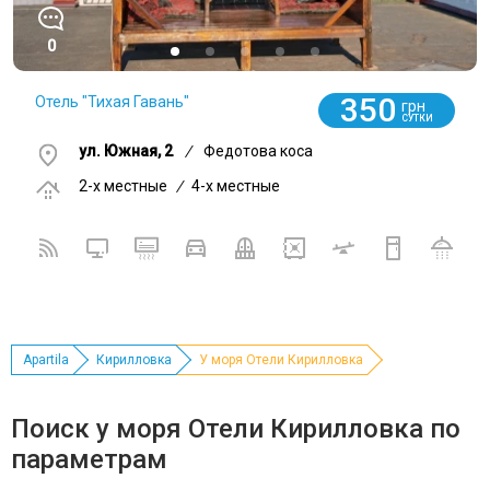
0
350
Отель "Тихая Гавань"
грн
СУТКИ
ул. Южная, 2
/
Федотова коса
2-x местные
/
4-x местные
Apartila
Кирилловка
У моря Отели Кирилловка
Поиск у моря Отели Кирилловка по
параметрам