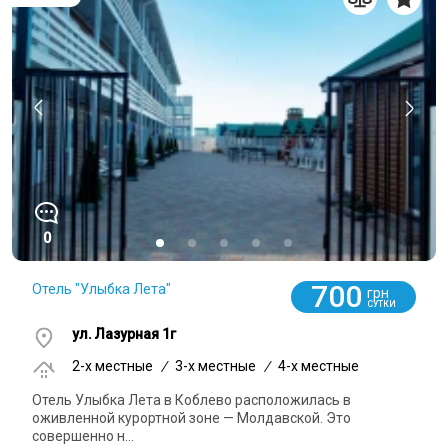
0
700
Отель "Улыбка Лета"
грн
СУТКИ
ул. Лазурная 1г
2-x местные
/
3-x местные
/
4-x местные
Отель Улыбка Лета в Коблево расположилась в
оживленной курортной зоне — Молдавской. Это
совершенно н...