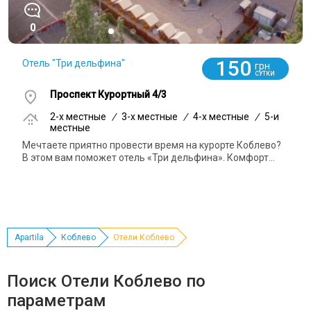
0
150
Отель "Три дельфина"
грн
СУТКИ
Проспект Курортный 4/3
2-x местные
/
3-x местные
/
4-x местные
/
5-и
местные
Мечтаете приятно провести время на курорте Коблево?
В этом вам поможет отель «Три дельфина». Комфорт...
Apartila
Коблево
Отели Коблево
Поиск Отели Коблево по
параметрам