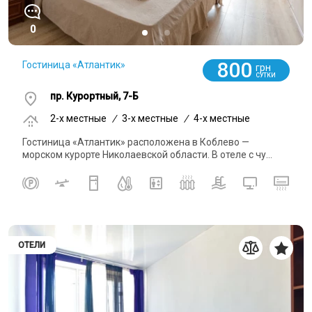
0
800
Гостиница «Атлантик»
грн
СУТКИ
пр. Курортный, 7-Б
2-x местные
/
3-x местные
/
4-x местные
Гостиница «Атлантик» расположена в Коблево —
морском курорте Николаевской области. В отеле с чу...
ОТЕЛИ