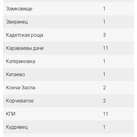
Замковище
1
Зверинец
1
Кадетская роща
3
Караваевы дачи
11
Катериновка
1
Китаево
1
Конча-Заспа
2
Корчеватое
2
КПИ
11
Кудрявец
1