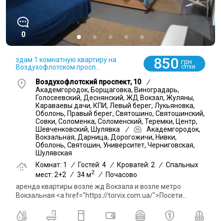
0
850
здам 1 комнатную квартиру на
грн
Воздухофлотском просп...
СУТКИ
Воздухофлотский проспект, 10
/
Академгородок, Борщаговка, Виноградарь,
Голосеевский, Деснянский, ЖД Вокзал, Жуляны,
Караваевы дачи, КПИ, Левый берег, Лукьяновка,
Оболонь, Правый берег, Святошино, Святошинский,
Совки, Соломенка, Соломенский, Теремки, Центр,
Шевченковский, Шулявка
/
Академгородок,
Вокзальная, Дарница, Дорогожичи, Нивки,
Оболонь, Святошин, Университет, Черниговская,
Шулявская
Комнат: 1
/
Гостей: 4
/
Кроватей: 2
/
Спальных
2
мест: 2+2
/
34 м
/
Почасово
аренда квартиры возле жд Вокзала и возле метро
Вокзальная <a href="https://torvix.com.ua/">Посети...