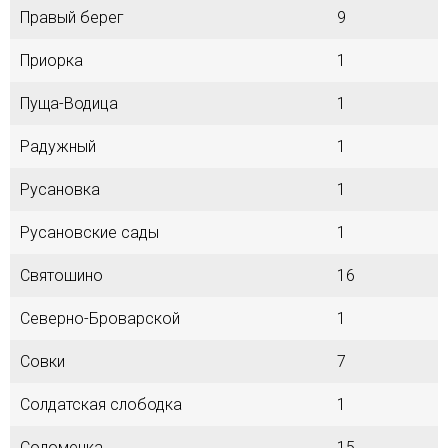
Правый берег
9
Приорка
1
Пуща-Водица
1
Радужный
1
Русановка
1
Русановские сады
1
Святошино
16
Северно-Броварской
1
Совки
7
Солдатская слободка
1
Соломенка
15