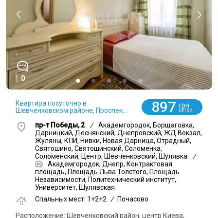
0
897
Квартира посуточно в
грн
Шевченковском районе, Проспек...
СУТКИ
пр-т Победы, 2
/
Академгородок, Борщаговка,
Дарницкий, Деснянский, Днепровский, ЖД Вокзал,
Жуляны, КПИ, Нивки, Новая Дарница, Отрадный,
Святошино, Святошинский, Соломенка,
Соломенский, Центр, Шевченковский, Шулявка
/
Академгородок, Днепр, Контрактовая
площадь, Площадь Льва Толстого, Площадь
Независимости, Политехнический институт,
Университет, Шулявская
Спальных мест: 1+2+2
/
Почасово
Расположение: Шевченковский район, центр Киева,