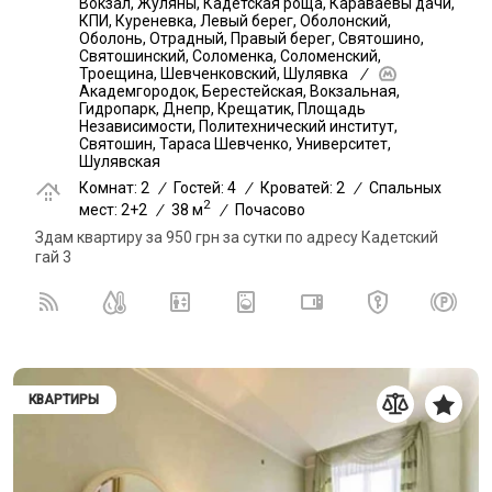
Вокзал, Жуляны, Кадетская роща, Караваевы дачи,
КПИ, Куреневка, Левый берег, Оболонский,
Оболонь, Отрадный, Правый берег, Святошино,
Святошинский, Соломенка, Соломенский,
Троещина, Шевченковский, Шулявка
/
Академгородок, Берестейская, Вокзальная,
Гидропарк, Днепр, Крещатик, Площадь
Независимости, Политехнический институт,
Святошин, Тараса Шевченко, Университет,
Шулявская
Комнат: 2
/
Гостей: 4
/
Кроватей: 2
/
Спальных
2
мест: 2+2
/
38 м
/
Почасово
Здам квартиру за 950 грн за сутки по адресу Кадетский
гай 3
КВАРТИРЫ