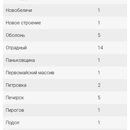
Новобеличи
1
Новое строение
1
Оболонь
5
Отрадный
14
Паньковщина
1
Первомайский массив
1
Петровка
2
Печерск
5
Пирогов
1
Подол
1