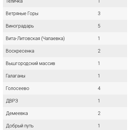
Теличка
1
Ветряные Горы
3
Виноградарь
5
Вита-Литовская (Чапаевка)
1
Воскресенка
2
Вышгородский массив
1
Галаганы
1
Голосеево
4
ДВРЗ
1
Демеевка
2
Добрый путь
1