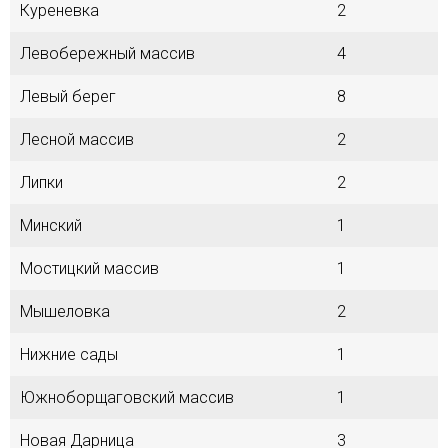
Куреневка
2
Левобережный массив
4
Левый берег
8
Лесной массив
2
Липки
2
Минский
1
Мостицкий массив
1
Мышеловка
2
Нижние сады
1
Южноборщаговский массив
1
Новая Дарница
3