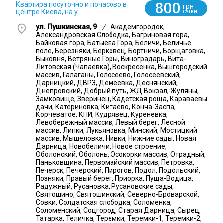
800
Квартира посуточно и почасово в
грн
центре Киева, на у...
СУТКИ
ул. Пушкинская, 9
/
Академгородок,
Александровская Слободка, Багриновая гора,
Байковая гора, Батыева Гора, Беличи, Беличье
поле, Березняки, Берковец, Бортничи, Борщаговка,
Быковня, Ветряные Горы, Виноградарь, Вита-
Литовская (Чапаевка), Воскресенка, Вышгородский
массив, Галаганы, Голосеево, Голосеевский,
Дарницкий, ДВРЗ, Демеевка, Деснянский,
Днепровский, Добрый путь, ЖД Вокзал, Жуляны,
Замковище, Зверинец, Кадетская роща, Караваевы
дачи, Катериновка, Китаево, Конча-Заспа,
Корчеватое, КПИ, Кудрявец, Куреневка,
Левобережный массив, Левый берег, Лесной
массив, Липки, Лукьяновка, Минский, Мостицкий
массив, Мышеловка, Нивки, Нижние сады, Новая
Дарница, Новобеличи, Новое строение,
Оболонский, Оболонь, Осокорки массив, Отрадный,
Паньковщина, Первомайский массив, Петровка,
Печерск, Печерский, Пирогов, Подол, Подольский,
Позняки, Правый берег, Приорка, Пуща-Водица,
Радужный, Русановка, Русановские сады,
Святошино, Святошинский, Северно-Броварской,
Совки, Солдатская слободка, Соломенка,
Соломенский, Соцгород, Старая Дарница, Сырец,
Татарка, Теличка, Теремки, Теремки-1, Теремки-2,