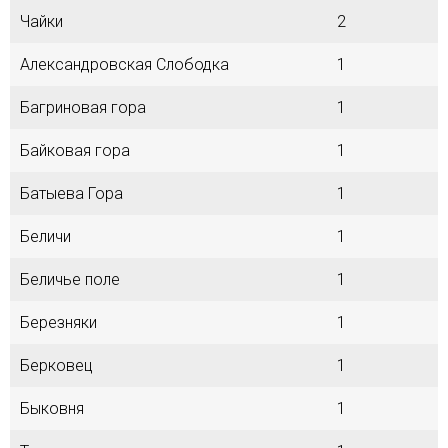
Чайки
2
Александровская Слободка
1
Багриновая гора
1
Байковая гора
1
Батыева Гора
1
Беличи
1
Беличье поле
1
Березняки
1
Берковец
1
Быковня
1