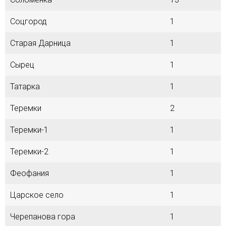
Соцгород
1
Старая Дарница
1
Сырец
1
Татарка
1
Теремки
2
Теремки-1
1
Теремки-2
1
Феофания
1
Царское село
1
Черепанова гора
1