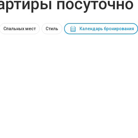
ртиры посуточно
Спальных мест
Стиль
Календарь бронирования