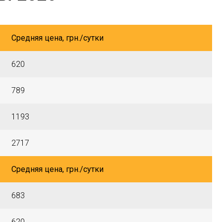
Средняя цена, грн./сутки
620
789
1193
2717
Средняя цена, грн./сутки
683
620