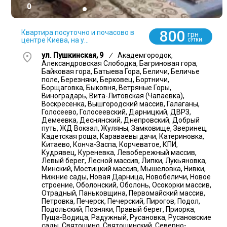
0
800
Квартира посуточно и почасово в
грн
центре Киева, на у...
СУТКИ
ул. Пушкинская, 9
/
Академгородок,
Александровская Слободка, Багриновая гора,
Байковая гора, Батыева Гора, Беличи, Беличье
поле, Березняки, Берковец, Бортничи,
Борщаговка, Быковня, Ветряные Горы,
Виноградарь, Вита-Литовская (Чапаевка),
Воскресенка, Вышгородский массив, Галаганы,
Голосеево, Голосеевский, Дарницкий, ДВРЗ,
Демеевка, Деснянский, Днепровский, Добрый
путь, ЖД Вокзал, Жуляны, Замковище, Зверинец,
Кадетская роща, Караваевы дачи, Катериновка,
Китаево, Конча-Заспа, Корчеватое, КПИ,
Кудрявец, Куреневка, Левобережный массив,
Левый берег, Лесной массив, Липки, Лукьяновка,
Минский, Мостицкий массив, Мышеловка, Нивки,
Нижние сады, Новая Дарница, Новобеличи, Новое
строение, Оболонский, Оболонь, Осокорки массив,
Отрадный, Паньковщина, Первомайский массив,
Петровка, Печерск, Печерский, Пирогов, Подол,
Подольский, Позняки, Правый берег, Приорка,
Пуща-Водица, Радужный, Русановка, Русановские
сады, Святошино, Святошинский, Северно-