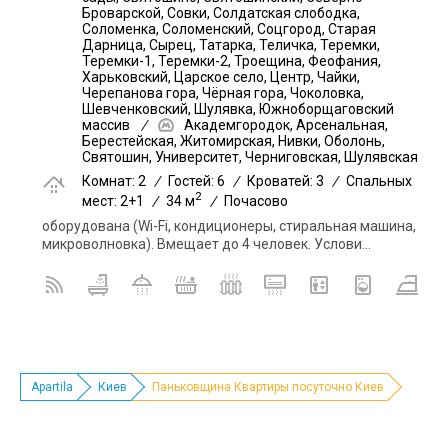
Броварской, Совки, Солдатская слободка,
Соломенка, Соломенский, Соцгород, Старая
Дарница, Сырец, Татарка, Теличка, Теремки,
Теремки-1, Теремки-2, Троещина, Феофания,
Харьковский, Царское село, Центр, Чайки,
Черепанова гора, Чёрная гора, Чоколовка,
Шевченковский, Шулявка, Южноборщаговский
массив
/
Академгородок, Арсенальная,
Берестейская, Житомирская, Нивки, Оболонь,
Святошин, Университет, Черниговская, Шулявская
Комнат: 2
/
Гостей: 6
/
Кроватей: 3
/
Спальных
2
мест: 2+1
/
34 м
/
Почасово
оборудована (Wi-Fi, кондиционеры, стиральная машина,
микроволновка). Вмещает до 4 человек. Услови...
Apartila
Киев
Паньковщина Квартиры посуточно Киев