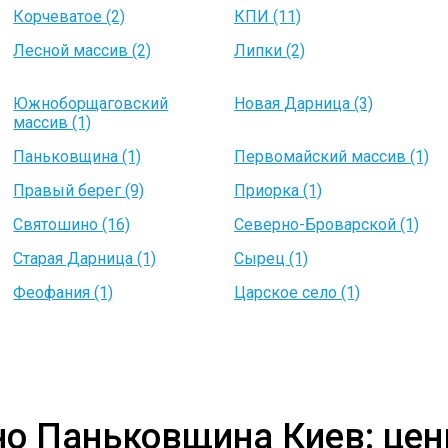
Корчеватое (2)
КПИ (11)
Лесной массив (2)
Липки (2)
Южноборщаговский
Новая Дарница (3)
массив (1)
Паньковщина (1)
Первомайский массив (1)
Правый берег (9)
Приорка (1)
Святошино (16)
Северно-Броварской (1)
Старая Дарница (1)
Сырец (1)
Феофания (1)
Царское село (1)
но Паньковщина Киев: цен