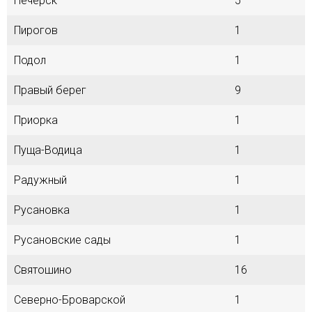
Печерск
5
Пирогов
1
Подол
1
Правый берег
9
Приорка
1
Пуща-Водица
1
Радужный
1
Русановка
1
Русановские сады
1
Святошино
16
Северно-Броварской
1