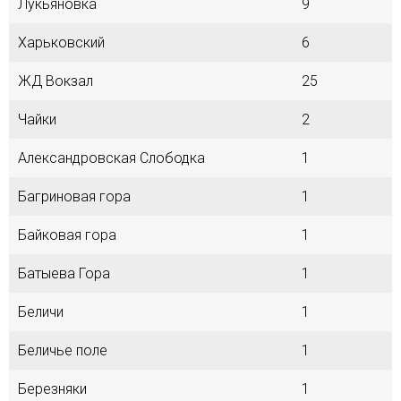
Лукьяновка
9
Харьковский
6
ЖД Вокзал
25
Чайки
2
Александровская Слободка
1
Багриновая гора
1
Байковая гора
1
Батыева Гора
1
Беличи
1
Беличье поле
1
Березняки
1