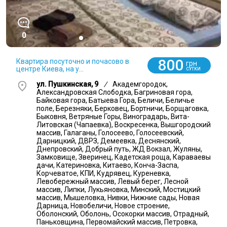
0
800
Квартира посуточно и почасово в
грн
центре Киева, на у...
СУТКИ
ул. Пушкинская, 9
/
Академгородок,
Александровская Слободка, Багриновая гора,
Байковая гора, Батыева Гора, Беличи, Беличье
поле, Березняки, Берковец, Бортничи, Борщаговка,
Быковня, Ветряные Горы, Виноградарь, Вита-
Литовская (Чапаевка), Воскресенка, Вышгородский
массив, Галаганы, Голосеево, Голосеевский,
Дарницкий, ДВРЗ, Демеевка, Деснянский,
Днепровский, Добрый путь, ЖД Вокзал, Жуляны,
Замковище, Зверинец, Кадетская роща, Караваевы
дачи, Катериновка, Китаево, Конча-Заспа,
Корчеватое, КПИ, Кудрявец, Куреневка,
Левобережный массив, Левый берег, Лесной
массив, Липки, Лукьяновка, Минский, Мостицкий
массив, Мышеловка, Нивки, Нижние сады, Новая
Дарница, Новобеличи, Новое строение,
Оболонский, Оболонь, Осокорки массив, Отрадный,
Паньковщина, Первомайский массив, Петровка,