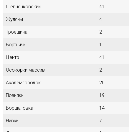
Шевченковский
41
Жуляны
4
Троещина
2
Бортничи
1
Центр
41
Осокорки массив
2
Академгородок
20
Позняки
19
Борщаговка
14
Нивки
7