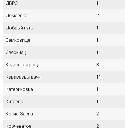
ДВРЗ
1
Демеевка
2
Добрый путь
1
Замковище
1
Зверинец
1
Кадетская роща
3
Караваевы дачи
11
Катериновка
1
Китаево
1
Конча-Заспа
2
Корчеватое
2