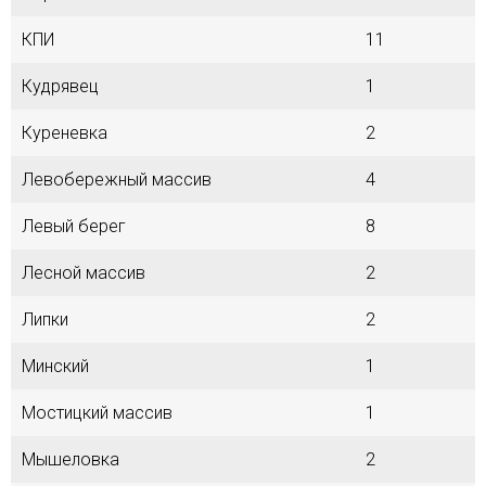
КПИ
11
Кудрявец
1
Куреневка
2
Левобережный массив
4
Левый берег
8
Лесной массив
2
Липки
2
Минский
1
Мостицкий массив
1
Мышеловка
2