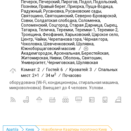
Печерск, Печерский, Пирогов, Подол, Подольский,
Позняки, Правый берег, Приорка, Пуща-Водица,
Радужный, Русановка, Русановские сады,
Святошино, Святошинский, Северно-Броварской,
Совки, Солдатская слободка, Соломенка,
Соломенский, Соцгород, Старая Дарница, Сырец,
Татарка, Теличка, Теремки, Теремки-1, Теремки-2,
Троещина, Феофания, Харьковский, Царское село,
Центр, Чайки, Черепанова гора, Чёрная гора,
Чоколовка, Шевченковский, Шулявка,
Южноборщаговский массив
/
Академгородок, Арсенальная, Берестейская,
Житомирская, Нивки, Оболонь, Святошин,
Университет, Черниговская, Шулявская
Комнат: 2
/
Гостей: 6
/
Кроватей: 3
/
Спальных
2
мест: 2+1
/
34 м
/
Почасово
оборудована (Wi-Fi, кондиционеры, стиральная машина,
микроволновка). Вмещает до 4 человек. Услови...
Apartila
Киев
Новобеличи Квартиры посуточно Киев