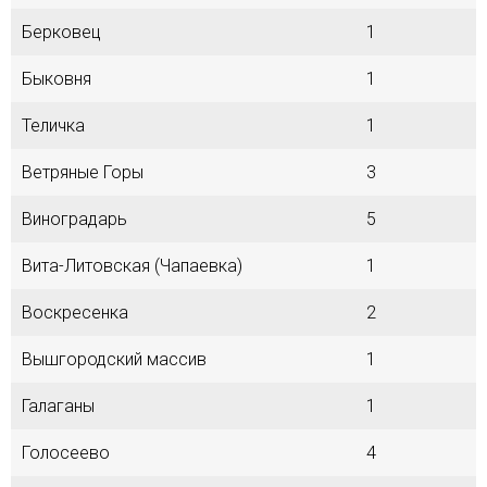
Берковец
1
Быковня
1
Теличка
1
Ветряные Горы
3
Виноградарь
5
Вита-Литовская (Чапаевка)
1
Воскресенка
2
Вышгородский массив
1
Галаганы
1
Голосеево
4