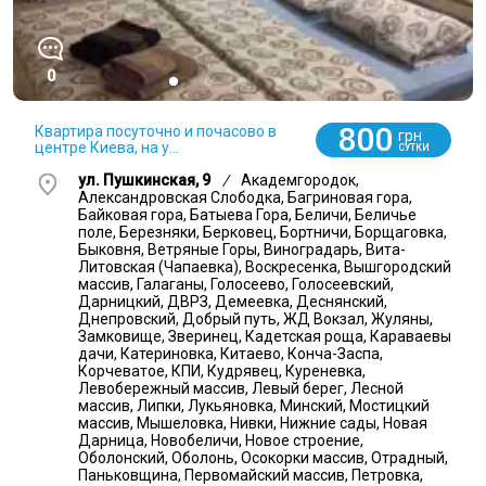
0
800
Квартира посуточно и почасово в
грн
центре Киева, на у...
СУТКИ
ул. Пушкинская, 9
/
Академгородок,
Александровская Слободка, Багриновая гора,
Байковая гора, Батыева Гора, Беличи, Беличье
поле, Березняки, Берковец, Бортничи, Борщаговка,
Быковня, Ветряные Горы, Виноградарь, Вита-
Литовская (Чапаевка), Воскресенка, Вышгородский
массив, Галаганы, Голосеево, Голосеевский,
Дарницкий, ДВРЗ, Демеевка, Деснянский,
Днепровский, Добрый путь, ЖД Вокзал, Жуляны,
Замковище, Зверинец, Кадетская роща, Караваевы
дачи, Катериновка, Китаево, Конча-Заспа,
Корчеватое, КПИ, Кудрявец, Куреневка,
Левобережный массив, Левый берег, Лесной
массив, Липки, Лукьяновка, Минский, Мостицкий
массив, Мышеловка, Нивки, Нижние сады, Новая
Дарница, Новобеличи, Новое строение,
Оболонский, Оболонь, Осокорки массив, Отрадный,
Паньковщина, Первомайский массив, Петровка,