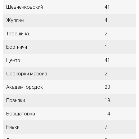
Шевченковский
41
Жуляны
4
Троещина
2
Бортничи
1
Центр
41
Осокорки массив
2
Академгородок
20
Позняки
19
Борщаговка
14
Нивки
7