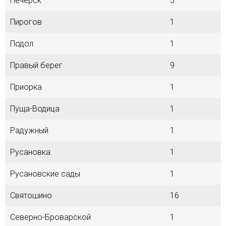
Печерск
5
Пирогов
1
Подол
1
Правый берег
9
Приорка
1
Пуща-Водица
1
Радужный
1
Русановка
1
Русановские сады
1
Святошино
16
Северно-Броварской
1