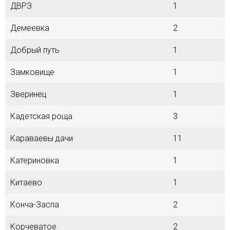
ДВРЗ
1
Демеевка
2
Добрый путь
1
Замковище
1
Зверинец
1
Кадетская роща
3
Караваевы дачи
11
Катериновка
1
Китаево
1
Конча-Заспа
2
Корчеватое
2