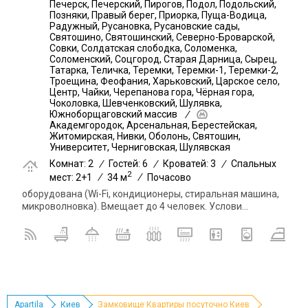
Печерск, Печерский, Пирогов, Подол, Подольский,
Позняки, Правый берег, Приорка, Пуща-Водица,
Радужный, Русановка, Русановские сады,
Святошино, Святошинский, Северно-Броварской,
Совки, Солдатская слободка, Соломенка,
Соломенский, Соцгород, Старая Дарница, Сырец,
Татарка, Теличка, Теремки, Теремки-1, Теремки-2,
Троещина, Феофания, Харьковский, Царское село,
Центр, Чайки, Черепанова гора, Чёрная гора,
Чоколовка, Шевченковский, Шулявка,
Южноборщаговский массив
/
Академгородок, Арсенальная, Берестейская,
Житомирская, Нивки, Оболонь, Святошин,
Университет, Черниговская, Шулявская
Комнат: 2
/
Гостей: 6
/
Кроватей: 3
/
Спальных
2
мест: 2+1
/
34 м
/
Почасово
оборудована (Wi-Fi, кондиционеры, стиральная машина,
микроволновка). Вмещает до 4 человек. Услови...
Apartila
Киев
Замковище Квартиры посуточно Киев