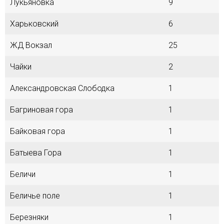
Лукьяновка
9
Харьковский
6
ЖД Вокзал
25
Чайки
2
Александровская Слободка
1
Багриновая гора
1
Байковая гора
1
Батыева Гора
1
Беличи
1
Беличье поле
1
Березняки
1