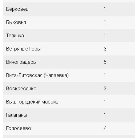
Берковец
1
Быковня
1
Теличка
1
Ветряные Горы
3
Виноградарь
5
Вита-Литовская (Чапаевка)
1
Воскресенка
2
Вышгородский массив
1
Галаганы
1
Голосеево
4