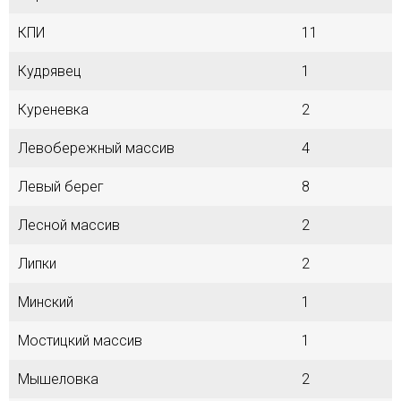
КПИ
11
Кудрявец
1
Куреневка
2
Левобережный массив
4
Левый берег
8
Лесной массив
2
Липки
2
Минский
1
Мостицкий массив
1
Мышеловка
2