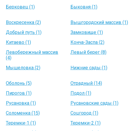
Берковец (1)
Быковня (1)
Воскресенка (2)
Вышгородский массив (1)
Добрый путь (1)
Замковище (1)
Китаево (1)
Конча-Заспа (2)
Левобережный массив
Левый берег (8)
(4)
Мышеловка (2)
Нижние сады (1)
Оболонь (5)
Отрадный (14)
Пирогов (1)
Подол (1)
Русановка (1)
Русановские сады (1)
Соломенка (15)
Соцгород (1)
Теремки-1 (1)
Теремки-2 (1)