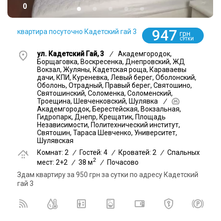
0
947
квартира посуточно Кадетский гай 3
грн
СУТКИ
ул. Кадетский Гай, 3
/
Академгородок,
Борщаговка, Воскресенка, Днепровский, ЖД
Вокзал, Жуляны, Кадетская роща, Караваевы
дачи, КПИ, Куреневка, Левый берег, Оболонский,
Оболонь, Отрадный, Правый берег, Святошино,
Святошинский, Соломенка, Соломенский,
Троещина, Шевченковский, Шулявка
/
Академгородок, Берестейская, Вокзальная,
Гидропарк, Днепр, Крещатик, Площадь
Независимости, Политехнический институт,
Святошин, Тараса Шевченко, Университет,
Шулявская
Комнат: 2
/
Гостей: 4
/
Кроватей: 2
/
Спальных
2
мест: 2+2
/
38 м
/
Почасово
Здам квартиру за 950 грн за сутки по адресу Кадетский
гай 3