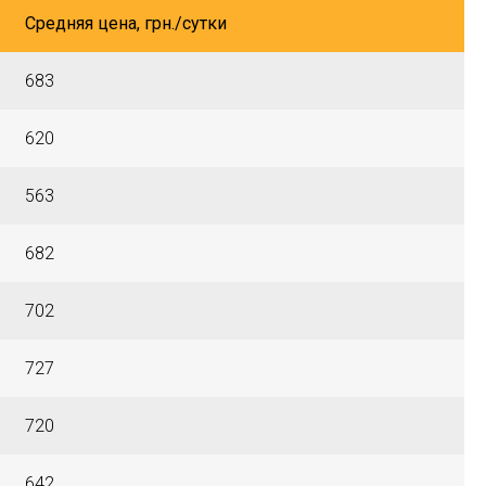
Средняя цена, грн./сутки
683
620
563
682
702
727
720
642