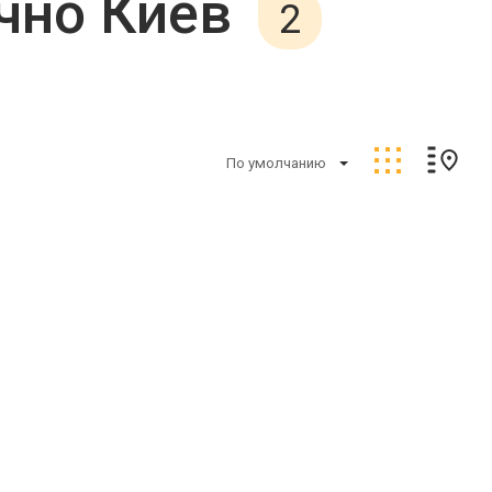
чно Киев
2
По умолчанию