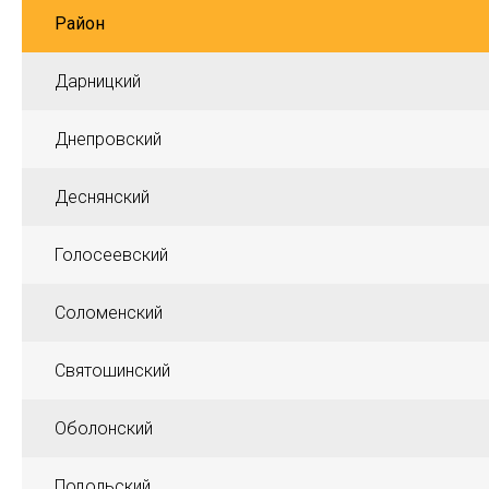
Район
Дарницкий
Днепровский
Деснянский
Голосеевский
Соломенский
Святошинский
Оболонский
Подольский