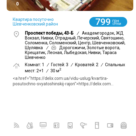
0
799
Квартира посуточно
грн
Шевченковский район
СУТКИ
Проспект победы, 43-Б
/
Академгородок, ЖД
Вокзал, Нивки, Отрадный, Печерский, Святошино,
Соломенка, Соломенский, Центр, Шевченковский,
Шулявка
/
Дорогожичи, Золотые ворота,
Крещатик, Лесная, Лыбедская, Нивки, Тараса
Шевченко
Комнат: 1
/
Гостей: 3
/
Кроватей: 2
/
Спальных
2
мест: 2+1
/
30 м
<a href="https://delix.com.ua/vidu-uslug/kvartira-
posutochno-svyatoshinskij-rajon">https://delix.com...