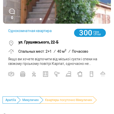
0
300
Однокомнатная квартира
грн
СУТКИ
ул. Грушевського, 22-Б
2
Спальных мест: 2+1
/
40 м
/
Почасово
Якщо ви хочете відпочити від міської суєти і спеки на
свіжому гірському повітрі Карпат, одночасно не...
Apartila
Микуличин
Квартиры посуточно Микуличин