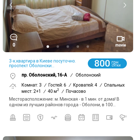
0
movie
800
3-к.квартира в Киеве посуточно.
грн
проспект Оболонски...
СУТКИ
пр. Оболонский, 16-А
/
Оболонский
Комнат: 3
/
Гостей: 6
/
Кроватей: 4
/
Спальных
2
мест: 2+1
/
40 м
/
Почасово
Месторасположение: м. Минская - в 1 мин. от дома! В
одном из лучших районов города - Оболони, в 100...