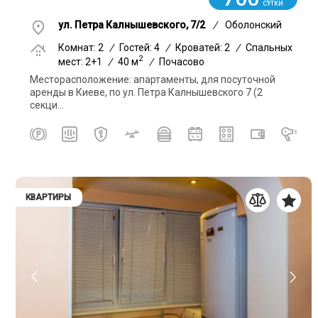
СУТКИ
ул. Петра Калнышевского, 7/2
/
Оболонский
Комнат: 2
/
Гостей: 4
/
Кроватей: 2
/
Спальных
2
мест: 2+1
/
40 м
/
Почасово
Месторасположение: апартаменты, для посуточной
аренды в Киеве, по ул. Петра Калнышевского 7 (2
секци...
КВАРТИРЫ