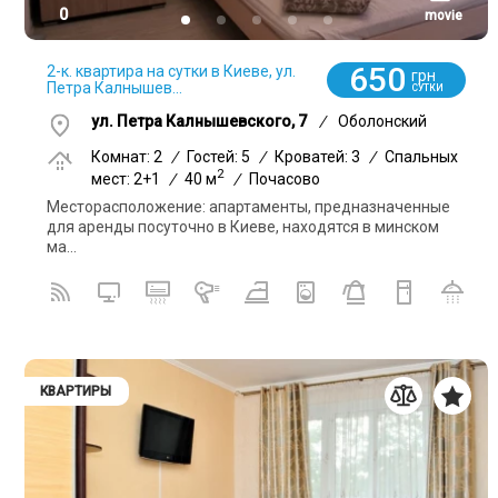
0
movie
650
2-к. квартира на сутки в Киеве, ул.
грн
Петра Калнышев...
СУТКИ
ул. Петра Калнышевского, 7
/
Оболонский
Комнат: 2
/
Гостей: 5
/
Кроватей: 3
/
Спальных
2
мест: 2+1
/
40 м
/
Почасово
Месторасположение: апартаменты, предназначенные
для аренды посуточно в Киеве, находятся в минском
ма...
КВАРТИРЫ