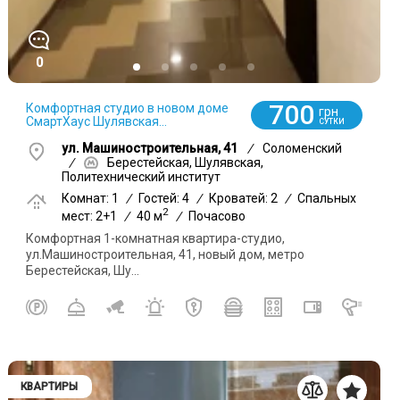
0
700
Комфортная студио в новом доме
грн
СмартХаус Шулявская...
СУТКИ
ул. Машиностроительная, 41
/
Соломенский
/
Берестейская, Шулявская,
Политехнический институт
Комнат: 1
/
Гостей: 4
/
Кроватей: 2
/
Спальных
2
мест: 2+1
/
40 м
/
Почасово
Комфортная 1-комнатная квартира-студио,
ул.Машиностроительная, 41, новый дом, метро
Берестейская, Шу...
КВАРТИРЫ