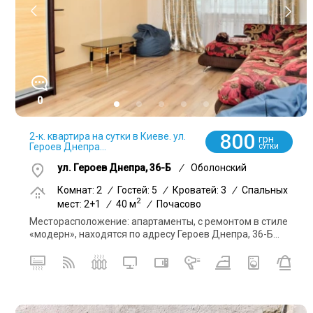
0
800
2-к. квартира на сутки в Киеве. ул.
грн
Героев Днепра...
СУТКИ
ул. Героев Днепра, 36-Б
/
Оболонский
Комнат: 2
/
Гостей: 5
/
Кроватей: 3
/
Спальных
2
мест: 2+1
/
40 м
/
Почасово
Месторасположение: апартаменты, с ремонтом в стиле
«модерн», находятся по адресу Героев Днепра, 36-Б...