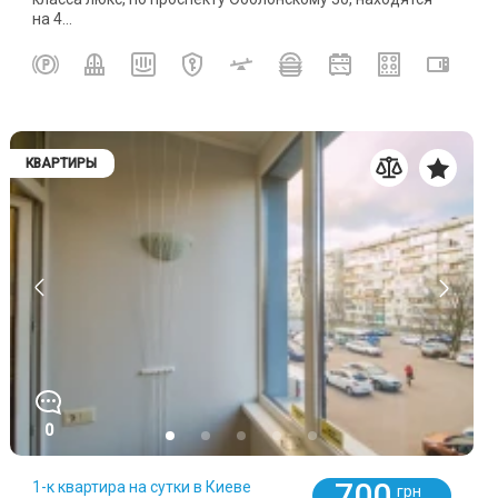
на 4...
КВАРТИРЫ
0
700
1-к квартира на сутки в Киеве
грн