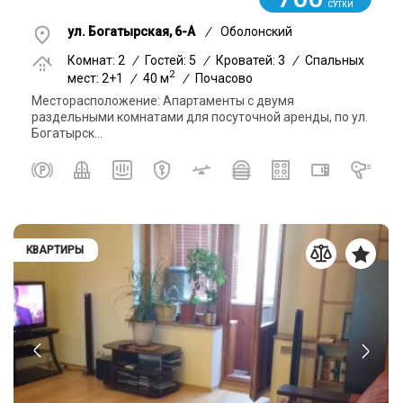
СУТКИ
ул. Богатырская, 6-А
/
Оболонский
Комнат: 2
/
Гостей: 5
/
Кроватей: 3
/
Спальных
2
мест: 2+1
/
40 м
/
Почасово
Месторасположение: Апартаменты с двумя
раздельными комнатами для посуточной аренды, по ул.
Богатырск...
КВАРТИРЫ