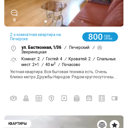
0
800
2-х комнатная квартира на
грн
Печерске
СУТКИ
ул. Бастионная, 1/36
/
Печерский
/
Зверинецкая
Комнат: 2
/
Гостей: 4
/
Кроватей: 2
/
Спальных
2
мест: 2+1
/
40 м
/
Почасово
Уютная квартира. Вся бытовая техника есть. Очень
близко метро Дружбы Народов. Рядом круглосуточны...
КВАРТИРЫ