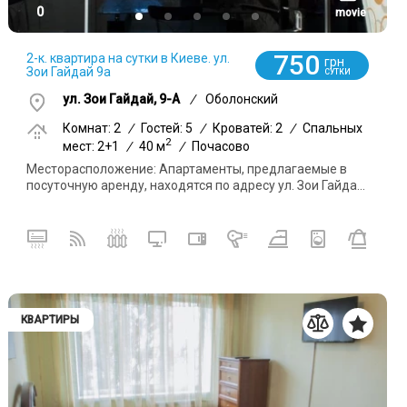
0
movie
750
2-к. квартира на сутки в Киеве. ул.
грн
Зои Гайдай 9а
СУТКИ
ул. Зои Гайдай, 9-А
/
Оболонский
Комнат: 2
/
Гостей: 5
/
Кроватей: 2
/
Спальных
2
мест: 2+1
/
40 м
/
Почасово
Месторасположение: Апартаменты, предлагаемые в
посуточную аренду, находятся по адресу ул. Зои Гайда...
КВАРТИРЫ