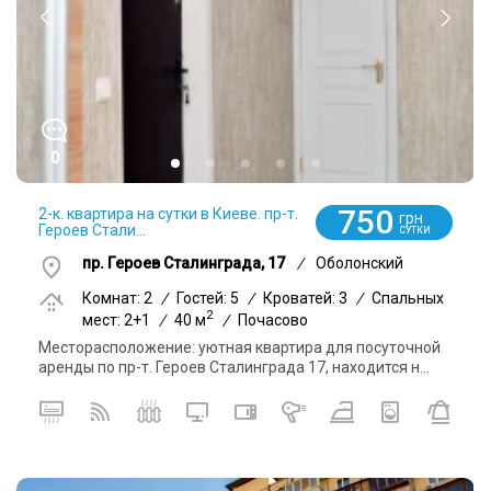
0
750
2-к. квартира на сутки в Киеве. пр-т.
грн
Героев Стали...
СУТКИ
пр. Героев Сталинграда, 17
/
Оболонский
Комнат: 2
/
Гостей: 5
/
Кроватей: 3
/
Спальных
2
мест: 2+1
/
40 м
/
Почасово
Месторасположение: уютная квартира для посуточной
аренды по пр-т. Героев Сталинграда 17, находится н...