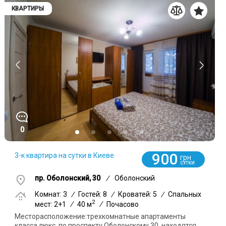
КВАРТИРЫ
0
900
3-к квартира на сутки в Киеве
грн
СУТКИ
пр. Оболонский, 30
/
Оболонский
Комнат: 3
/
Гостей: 8
/
Кроватей: 5
/
Спальных
2
мест: 2+1
/
40 м
/
Почасово
Месторасположение:трехкомнатные апартаменты
класса люкс, по проспекту Оболонскому 30, находятся