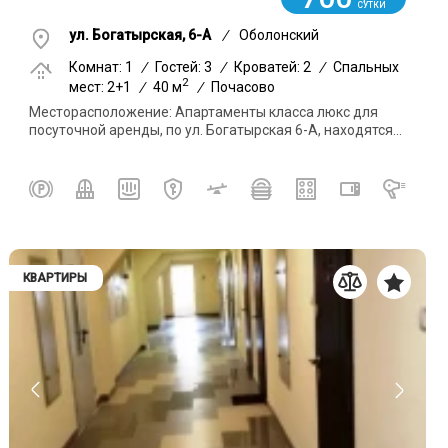
СУТКИ
ул. Богатырская, 6-А
/
Оболонский
Комнат: 1
/
Гостей: 3
/
Кроватей: 2
/
Спальных
2
мест: 2+1
/
40 м
/
Почасово
Месторасположение: Апартаменты класса люкс для
посуточной аренды, по ул. Богатырская 6-А, находятся...
КВАРТИРЫ