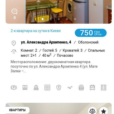
0
750
2-к квартира на сутки в Киеве
грн
СУТКИ
ул. Александра Архипенко, 4
/
Оболонский
Комнат: 2
/
Гостей: 5
/
Кроватей: 3
/
Спальных
2
мест: 2+1
/
40 м
/
Почасово
Месторасположение: двухкомнатная квартира
посуточно по ул. Александра Архипенко 4 (ул. Мате
Залки –...
КВАРТИРЫ