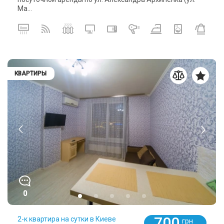
Ма...
КВАРТИРЫ
0
700
2-к квартира на сутки в Киеве
грн