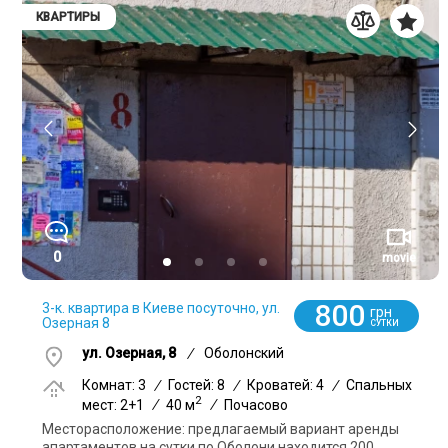
КВАРТИРЫ
0
movie
800
3-к. квартира в Киеве посуточно, ул.
грн
Озерная 8
СУТКИ
ул. Озерная, 8
/
Оболонский
Комнат: 3
/
Гостей: 8
/
Кроватей: 4
/
Спальных
2
мест: 2+1
/
40 м
/
Почасово
Месторасположение: предлагаемый вариант аренды
апартаментов на сутки по Оболони находится 200