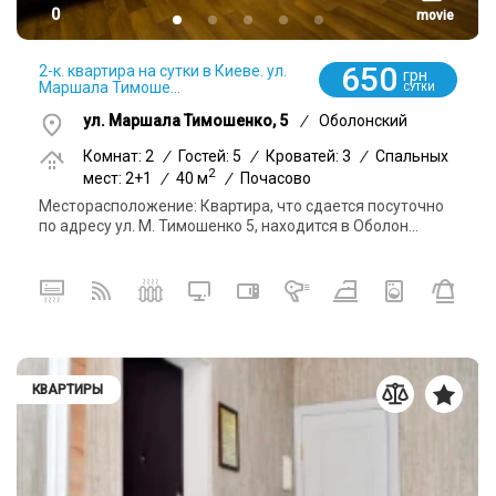
0
movie
650
2-к. квартира на сутки в Киеве. ул.
грн
Маршала Тимоше...
СУТКИ
ул. Маршала Тимошенко, 5
/
Оболонский
Комнат: 2
/
Гостей: 5
/
Кроватей: 3
/
Спальных
2
мест: 2+1
/
40 м
/
Почасово
Месторасположение: Квартира, что сдается посуточно
по адресу ул. М. Тимошенко 5, находится в Оболон...
КВАРТИРЫ