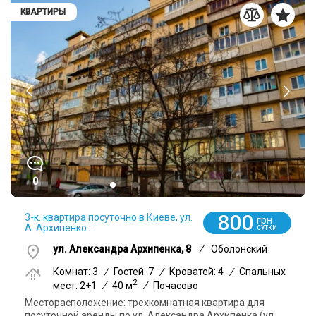
КВАРТИРЫ
0
800
3-к. квартира посуточно в Киеве, ул.
грн
А. Архипенко...
СУТКИ
ул. Александра Архипенка, 8
/
Оболонский
Комнат: 3
/
Гостей: 7
/
Кроватей: 4
/
Спальных
2
мест: 2+1
/
40 м
/
Почасово
Месторасположение: трехкомнатная квартира для
посуточной аренды по ул. Александра Архипенка (ул.