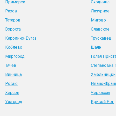
Приморск
Сходница
Рахов
Лазурное
Татаров
Мигово
Ворохта
Славское
Каролино-Бугаз
Трускавец
Коблево
Шаян
Миргород
Голая Прист
Тячев
Степановка 
Винница
Хмельницки
Ровно
Ивано-Фран
Херсон
Черкассы
Ужгород
Кривой Рог