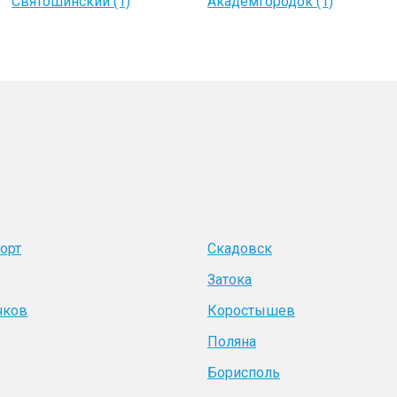
Святошинский (1)
Академгородок (1)
орт
Скадовск
Затока
чков
Коростышев
Поляна
Борисполь