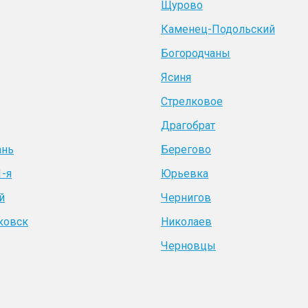
Щурово
Каменец-Подольский
Богородчаны
Ясиня
Стрелковое
Драгобрат
ань
Берегово
1-я
Юрьевка
й
Чернигов
ковск
Николаев
Черновцы