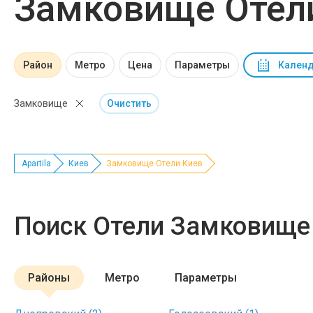
Замковище Отел
Район
Метро
Цена
Параметры
Календ
Замковище
Очистить
Apartila
Киев
Замковище Отели Киев
Поиск Отели Замковище
Районы
Метро
Параметры