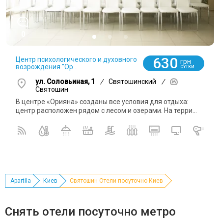
0
630
Центр психологического и духовного
грн
возрождения "Ор...
СУТКИ
ул. Соловьиная, 1
/
Святошинский
/
Святошин
В центре «Орияна» созданы все условия для отдыха:
центр расположен рядом с лесом и озерами. На терри...
Apartila
Киев
Святошин Отели посуточно Киев
Снять отели посуточно метро