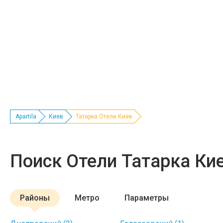
Apartila
Киев
Татарка Отели Киев
Поиск Отели Татарка Ки
Районы
Метро
Параметры