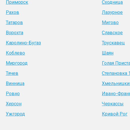
Приморск
Сходница
Рахов
Лазурное
Татаров
Мигово
Ворохта
Славское
Каролино-Бугаз
Трускавец
Коблево
Шаян
Миргород
Голая Прист
Тячев
Степановка 
Винница
Хмельницки
Ровно
Ивано-Фран
Херсон
Черкассы
Ужгород
Кривой Рог