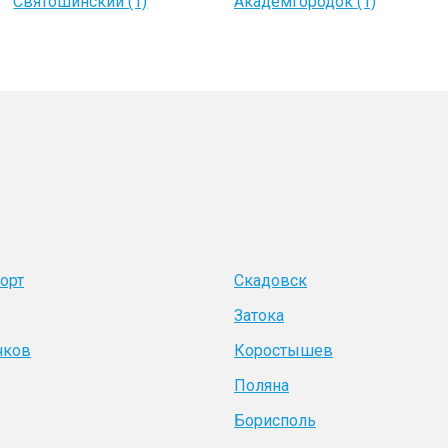
Святошинский (1)
Академгородок (1)
орт
Скадовск
Затока
чков
Коростышев
Поляна
Борисполь