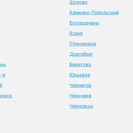
Щурово
Каменец-Подольский
Богородчаны
Ясиня
Стрелковое
Драгобрат
ань
Берегово
1-я
Юрьевка
й
Чернигов
ковск
Николаев
Черновцы