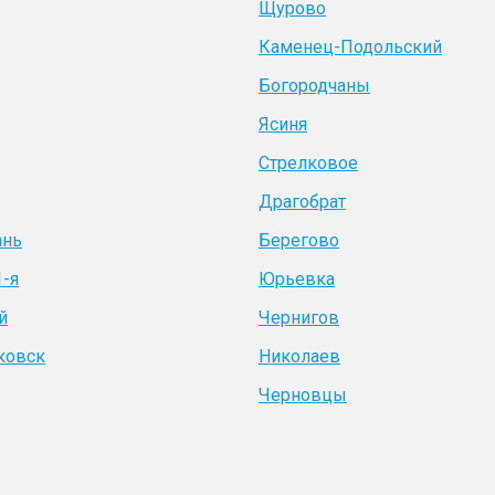
Щурово
Каменец-Подольский
Богородчаны
Ясиня
Стрелковое
Драгобрат
ань
Берегово
1-я
Юрьевка
й
Чернигов
ковск
Николаев
Черновцы