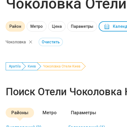
Чоколовка Отели
Район
Метро
Цена
Параметры
Календ
Чоколовка
Очистить
Apartila
Киев
Чоколовка Отели Киев
Поиск Отели Чоколовка 
Районы
Метро
Параметры