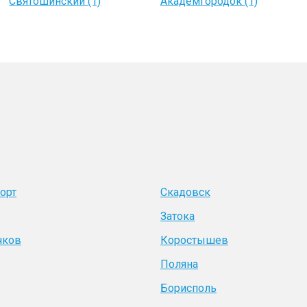
Святошинский (1)
Академгородок (1)
орт
Скадовск
Затока
чков
Коростышев
Поляна
Борисполь