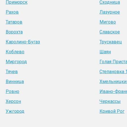
Приморск
Сходница
Рахов
Лазурное
Татаров
Мигово
Ворохта
Славское
Каролино-Бугаз
Трускавец
Коблево
Шаян
Миргород
Голая Прист
Тячев
Степановка 
Винница
Хмельницки
Ровно
Ивано-Фран
Херсон
Черкассы
Ужгород
Кривой Рог