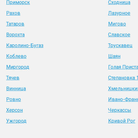
Приморск
Сходница
Рахов
Лазурное
Татаров
Мигово
Ворохта
Славское
Каролино-Бугаз
Трускавец
Коблево
Шаян
Миргород
Голая Прист
Тячев
Степановка 
Винница
Хмельницки
Ровно
Ивано-Фран
Херсон
Черкассы
Ужгород
Кривой Рог