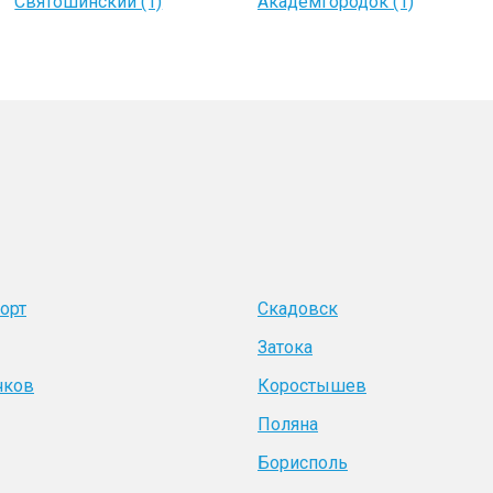
Святошинский (1)
Академгородок (1)
орт
Скадовск
Затока
чков
Коростышев
Поляна
Борисполь