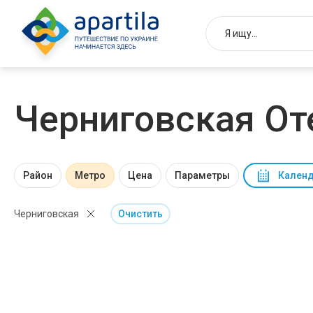
Черниговская От
Район
Метро
Цена
Параметры
Календ
Черниговская
Очистить