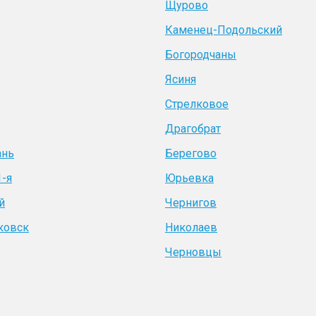
Щурово
Каменец-Подольский
Богородчаны
Ясиня
Стрелковое
Драгобрат
ань
Берегово
1-я
Юрьевка
й
Чернигов
ковск
Николаев
Черновцы