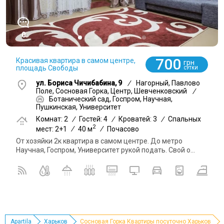
0
700
Красивая квартира в самом центре,
грн
площадь Свободы
СУТКИ
ул. Бориса Чичибабина, 9
/
Нагорный, Павлово
Поле, Сосновая Горка, Центр, Шевченковский
/
Ботанический сад, Госпром, Научная,
Пушкинская, Университет
Комнат: 2
/
Гостей: 4
/
Кроватей: 3
/
Спальных
2
мест: 2+1
/
40 м
/
Почасово
От хозяйки 2к квартира в самом центре. До метро
Научная, Госпром, Университет рукой подать. Свой о...
Apartila
Харьков
Сосновая Горка Квартиры посуточно Харьков