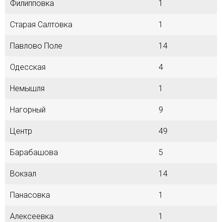
Филипповка
1
Старая Салтовка
1
Павлово Поле
14
Одесская
4
Немышля
1
Нагорный
9
Центр
49
Барабашова
5
Вокзал
14
Панасовка
1
Алексеевка
1