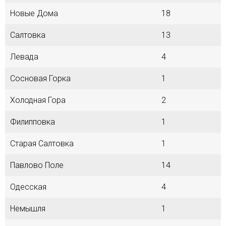
Новые Дома
18
Салтовка
13
Левада
4
Сосновая Горка
1
Холодная Гора
2
Филипповка
1
Старая Салтовка
1
Павлово Поле
14
Одесская
4
Немышля
1