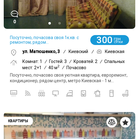
0
300
Посуточно, почасова своя 1к.кв. с
грн
ремонтом, рядом...
СУТКИ
ул. Матюшенко, 3
/
Киевский
/
Киевская
Комнат: 1
/
Гостей: 3
/
Кроватей: 2
/
Спальных
2
мест: 2+1
/
40 м
/
Почасово
Посуточно, почасово своя уютная квартира, евроремонт,
кондиционер, рядом центр, метро Киевская - 1 м...
КВАРТИРЫ