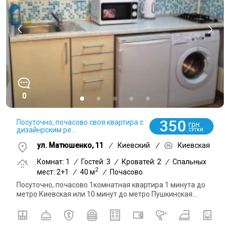
0
350
Посуточно, почасово своя квартира с
грн
дизайнрским ре...
СУТКИ
ул. Матюшенко, 11
/
Киевский
/
Киевская
Комнат: 1
/
Гостей: 3
/
Кроватей: 2
/
Спальных
2
мест: 2+1
/
40 м
/
Почасово
Посуточно, почасово 1комнатная квартира 1 минута до
метро Киевская или 10 минут до метро Пушкинская...