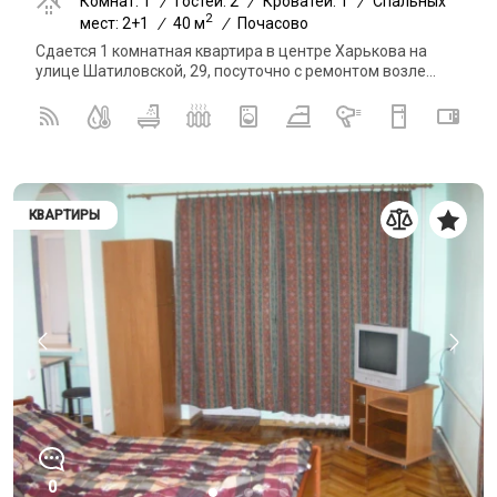
Комнат: 1
/
Гостей: 2
/
Кроватей: 1
/
Спальных
2
мест: 2+1
/
40 м
/
Почасово
Сдается 1 комнатная квартира в центре Харькова на
улице Шатиловской, 29, посуточно с ремонтом возле...
КВАРТИРЫ
0