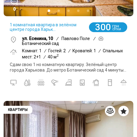
0
300
1 комнатная квартира в зелёном
грн
центре города Харьк...
СУТКИ
ул. Есенина, 10
/
Павлово Поле
/
Ботанический сад
Комнат: 1
/
Гостей: 2
/
Кроватей: 1
/
Спальных
2
мест: 2+1
/
40 м
Сдам свою 1 но комнатную квартиру. Зелёный центр
города Харькова. До метро Ботанический сад 4 минуты...
КВАРТИРЫ