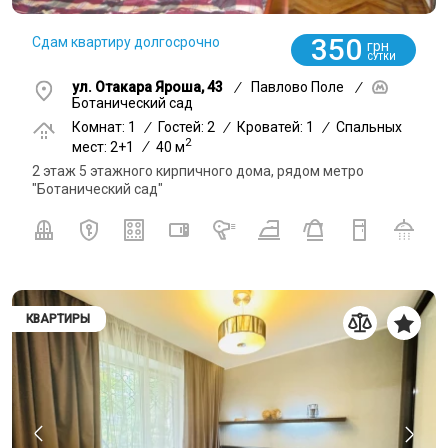
350
Сдам квартиру долгосрочно
грн
СУТКИ
ул. Отакара Яроша, 43
/
Павлово Поле
/
Ботанический сад
Комнат: 1
/
Гостей: 2
/
Кроватей: 1
/
Спальных
2
мест: 2+1
/
40 м
2 этаж 5 этажного кирпичного дома, рядом метро
"Ботанический сад"
КВАРТИРЫ