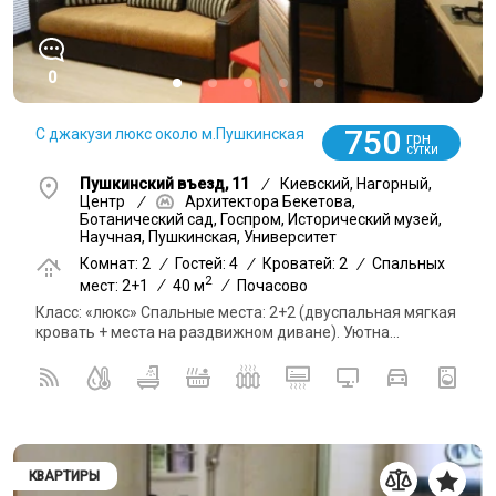
0
750
С джакузи люкс около м.Пушкинская
грн
СУТКИ
Пушкинский въезд, 11
/
Киевский, Нагорный,
Центр
/
Архитектора Бекетова,
Ботанический сад, Госпром, Исторический музей,
Научная, Пушкинская, Университет
Комнат: 2
/
Гостей: 4
/
Кроватей: 2
/
Спальных
2
мест: 2+1
/
40 м
/
Почасово
Класс: «люкс» Спальные места: 2+2 (двуспальная мягкая
кровать + места на раздвижном диване). Уютна...
КВАРТИРЫ