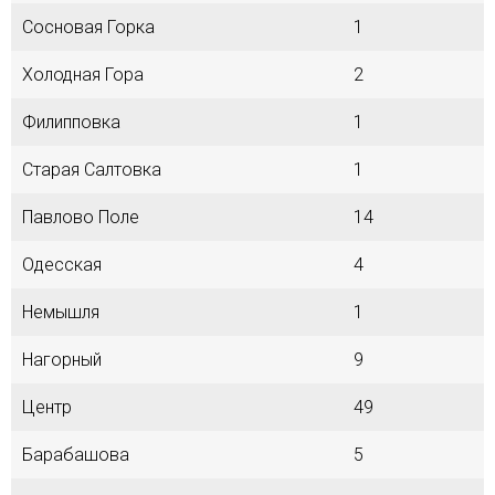
Сосновая Горка
1
Холодная Гора
2
Филипповка
1
Старая Салтовка
1
Павлово Поле
14
Одесская
4
Немышля
1
Нагорный
9
Центр
49
Барабашова
5