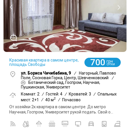
0
700
Красивая квартира в самом центре,
грн
площадь Свободы
СУТКИ
ул. Бориса Чичибабина, 9
/
Нагорный, Павлово
Поле, Сосновая Горка, Центр, Шевченковский
/
Ботанический сад, Госпром, Научная,
Пушкинская, Университет
Комнат: 2
/
Гостей: 4
/
Кроватей: 3
/
Спальных
2
мест: 2+1
/
40 м
/
Почасово
От хозяйки 2к квартира в самом центре. До метро
Научная, Госпром, Университет рукой подать. Свой о...