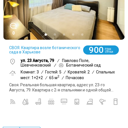
0
900
СВОЯ. Квартира возле ботанического
грн
сада в Харькове
СУТКИ
ул. 23 Августа, 79
/
Павлово Поле,
Шевченковский
/
Ботанический сад
Комнат: 3
/
Гостей: 5
/
Кроватей: 2
/
Спальных
2
мест: 1+2+2
/
65 м
/
Почасово
Своя. Реальная большая квартира, адрес ул. 23-го
Августа, 79. Квартира с 2-я спальнями и одной общей...