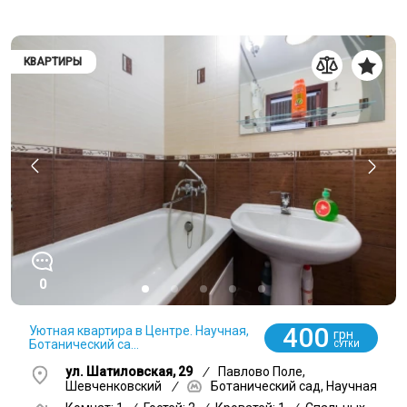
КВАРТИРЫ
0
400
Уютная квартира в Центре. Научная,
грн
Ботанический са...
СУТКИ
ул. Шатиловская, 29
/
Павлово Поле,
Шевченковский
/
Ботанический сад, Научная