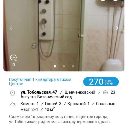
0
270
Посуточная 1 к.квартира в тихом
грн
Центре
СУТКИ
ул. Тобольская, 47
/
Шевченковский
/
23
Августа, Ботанический сад
Комнат: 1
/
Гостей: 3
/
Кроватей: 1
/
Спальных
2
мест: 2+1
/
40 м
Сдам свою 1к. квартиру посуточно, в центре города,
ул.Тобольская, рядом магазины, супермаркеты, разв...