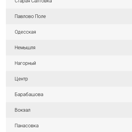
Старая Салтовка
Павлово Поле
Одесская
Немышля
Нагорный
Центр
Барабашова
Вокзал
Панасовка