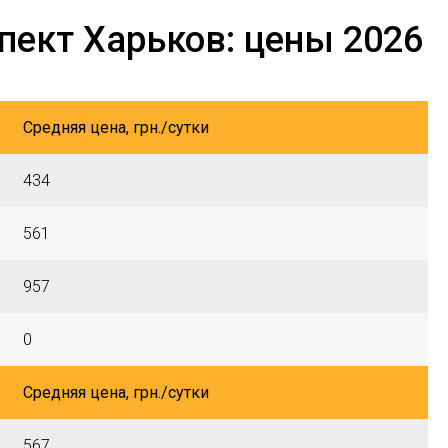
пект Харьков: цены 2026
Средняя цена, грн./сутки
434
561
957
0
Средняя цена, грн./сутки
567