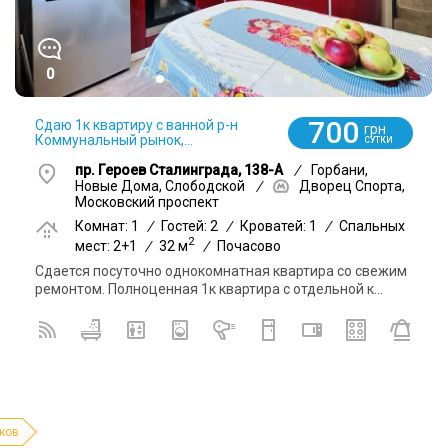
0
700
Сдаю 1к квартиру с ванной р-н
грн
Коммунальный рынок,...
СУТКИ
пр. Героев Сталинграда, 138-А
/
Горбани,
Новые Дома, Слободской
/
Дворец Спорта,
Московский проспект
Комнат: 1
/
Гостей: 2
/
Кроватей: 1
/
Спальных
2
мест: 2+1
/
32 м
/
Почасово
Сдается посуточно однокомнатная квартира со свежим
ремонтом. Полноценная 1к квартира с отдельной к...
ков