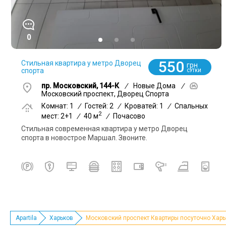
0
550
Стильная квартира у метро Дворец
грн
спорта
СУТКИ
пр. Московский, 144-К
/
Новые Дома
/
Московский проспект, Дворец Спорта
Комнат: 1
/
Гостей: 2
/
Кроватей: 1
/
Спальных
2
мест: 2+1
/
40 м
/
Почасово
Стильная современная квартира у метро Дворец
спорта в новострое Маршал. Звоните.
Apartila
Харьков
Московский проспект Квартиры посуточно Харь