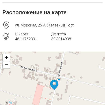
Расположение на карте
ул. Морская, 25-А, Железный Порт
Широта
Долгота
46.11762331
32.30149381
+
−