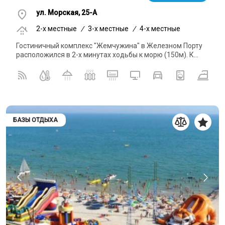
ул. Морская, 25-А
2-x местные
/
3-x местные
/
4-x местные
Гостиничный комплекс "Жемчужина" в Железном Порту
расположился в 2-х минутах ходьбы к морю (150м). К...
БАЗЫ ОТДЫХА