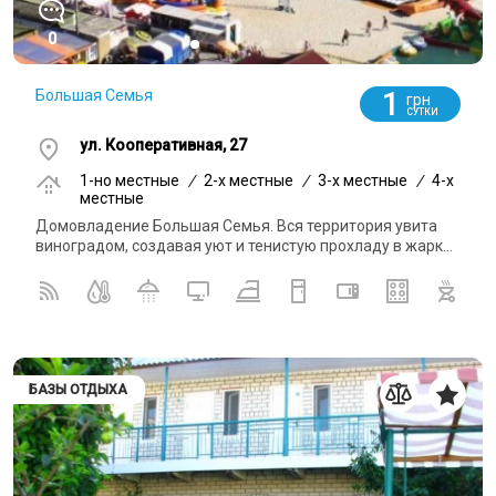
0
1
Большая Семья
грн
СУТКИ
ул. Кооперативная, 27
1-но местные
/
2-x местные
/
3-x местные
/
4-x
местные
Домовладение Большая Семья. Вся территория увита
виноградом, создавая уют и тенистую прохладу в жарк...
БАЗЫ ОТДЫХА