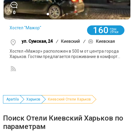
0
160
Хостел "Мажор"
грн
СУТКИ
ул. Сумская, 24
/
Киевский
/
Киевская
Хостел «Мажор» расположен в 500 м от центра города
Харьков. Гостям предлагается проживание в комфорт...
Apartila
Харьков
Киевский Отели Харьков
Поиск Отели Киевский Харьков по
параметрам