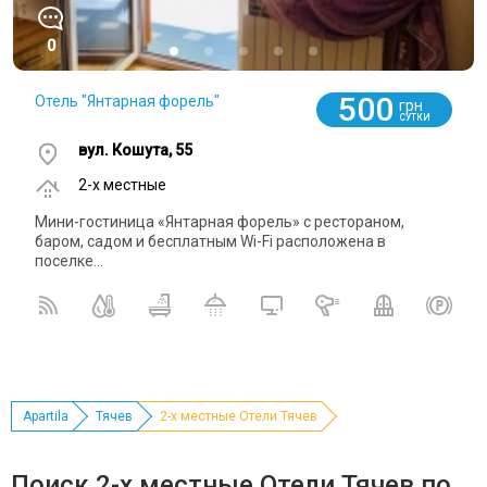
0
500
Отель "Янтарная форель"
грн
СУТКИ
вул. Кошута, 55
2-x местные
Мини-гостиница «Янтарная форель» с рестораном,
баром, садом и бесплатным Wi-Fi расположена в
поселке...
Apartila
Тячев
2-х местные Отели Тячев
Поиск 2-х местные Отели Тячев по