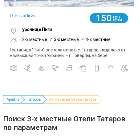
150
Отель «Піги»
грн
СУТКИ
урочище Пиги
2-x местные
/
3-x местные
/
4-x местные
Гостиница "Пиги" расположена в с. Татаров, недалеко от
наивысшей точки Украины – г. Говерлы, на бере...
Apartila
Татаров
3-х местные Отели Татаров
Поиск 3-х местные Отели Татаров
по параметрам