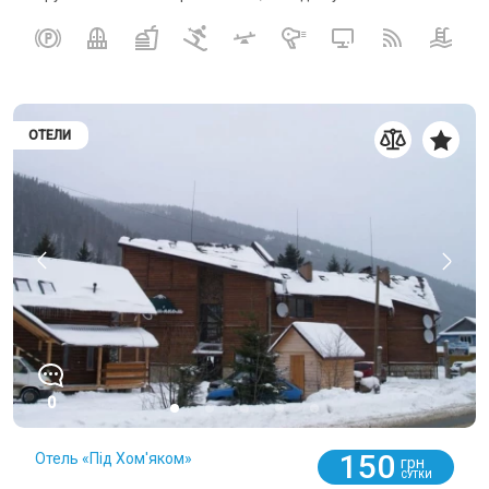
ОТЕЛИ
0
150
Отель «Під Хом'яком»
грн
СУТКИ