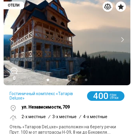
ОТЕЛИ
0
400
Гостиничный комплекс «Татарів
грн
Deluxe»
СУТКИ
ул. Независимости, 709
2-x местные
/
3-x местные
/
4-x местные
Отель «Татаров DeLuxe» расположен на берегу речки
Прут. 100 м от автотрассы H-09, 8 км до Буковеля....