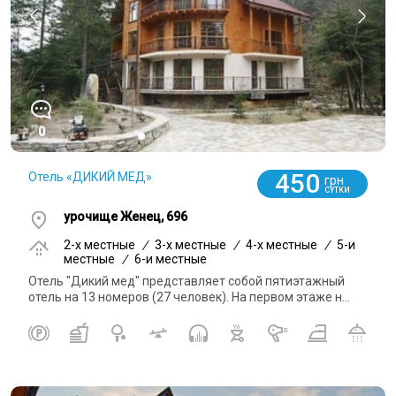
0
450
Отель «ДИКИЙ МЕД»
грн
СУТКИ
урочище Женец, 696
2-x местные
/
3-x местные
/
4-x местные
/
5-и
местные
/
6-и местные
Отель "Дикий мед" представляет собой пятиэтажный
отель на 13 номеров (27 человек). На первом этаже н...