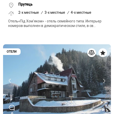
Прутець
2-x местные
/
3-x местные
/
4-x местные
Отель«Під Хом'яком» - отель семейного типа. Интерьер
номеров выполнен в демократическом стиле, в св...
ОТЕЛИ
0