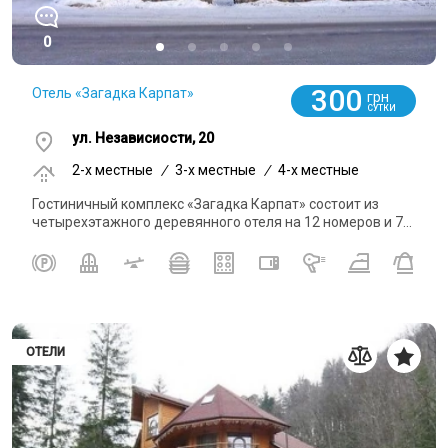
0
300
Отель «Загадка Карпат»
грн
СУТКИ
ул. Независиости, 20
2-x местные
/
3-x местные
/
4-x местные
Гостиничный комплекс «Загадка Карпат» состоит из
четырехэтажного деревянного отеля на 12 номеров и 7...
ОТЕЛИ