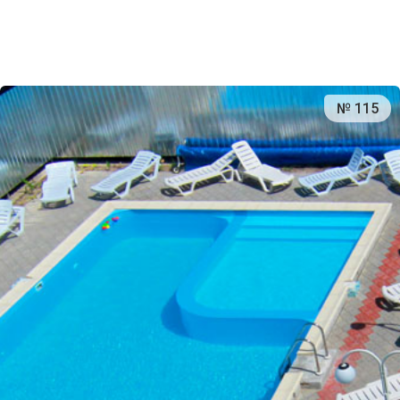
№ 115