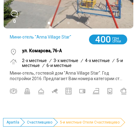
0
400
Мини-отель "Anna Village Star"
грн
СУТКИ
ул. Комарова, 76-А
2-x местные
/
3-x местные
/
4-x местные
/
5-и
местные
/
6-и местные
Мини-отель, гостевой дом "Anna Village Star". Год
постройки 2016. Предлагает Вам номера категории ст...
Apartila
Счастливцево
5-и местные Отели Счастливцево